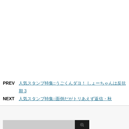
PREV
人気スタンプ特集::うごくんダヨ！ しょーちゃんは反抗
期 3
NEXT
人気スタンプ特集::面倒だがトリあえず返信・秋