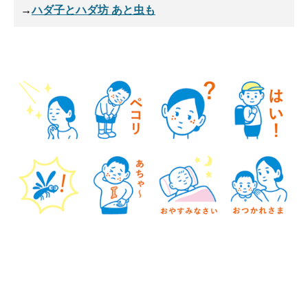
→
ハダ子とハダ坊 あと虫も