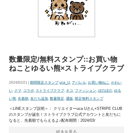
数量限定/無料スタンプ::お買い物
ねことゆるい熊×ストライプクラブ
2024/02/21 |
期間限定スタンプ
uca_U
,
アパレル
,
お買い物ねこ
,
かわい
い
,
クマ
,
コラボ
,
ストライプクラブ
,
ネコ
,
ファッション
,
ぼのぼの
,
ゆる
い熊
,
先着順
,
友だち追加
,
数量限定
,
通販
,
限定無料スタンプ
＜LINEスタンプ説明＞： クリエイターuca Uさん×STRIPE CLUB
のスタンプが誕生！ストライプクラブ公式アカウントと友だちに
なると、先着順でもらえるよ♪配布期間：2024/03/
続きを見る