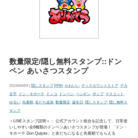
数量限定/隠し無料スタンプ::ドン
ペン あいさつスタンプ
2024/04/04 |
隠しスタンプ
PPIH
,
かわいい
,
ディスカウントストア
,
デカ
文字
,
ドン・キホーテ
,
ドンコ
,
ドンペン
,
ペンギン
,
ポップ
,
マスコット
,
ゆるい
,
先着順
,
友だち追加
,
数量限定
,
誕生日
,
隠しスタンプ
,
隠し無料ス
タンプ
＜LINEスタンプ説明＞： 公式アカウント統合を記念して、日常使
いしやすい全8種類のドンペンあいさつスタンプが登場！「ドン・
キホーテ Don Quijote」と友だちになると先着順でもらえる