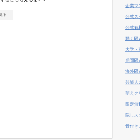
企業マ
見る
公式ス
公式有
動く限
大学・
期間限
海外限
芸能人
萌えク
限定無
隠しス
音付き