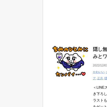
隠し無
みと
2022/12/0
かわいい
,
ア
,
正月
,
＜LIN
き下ろし
ラストも
をゲット