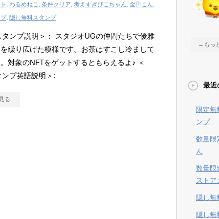
ット
,
わるめねこ
,
条件クリア
,
考えすぎぴこちゃん
,
金田こん
,
ンプ
,
隠し無料スタンプ
Eスタンプ説明＞： スタジオUGの仲間たちで優雅
→もっ
会を繰り広げた模様です。お茶はすこし冷まして
。対象のNFTをゲットするともらえるよ♪ ＜
スタンプ英語説明＞:
最近
見る
限定無
ンプ
数量限
ん
数量限
ストア
隠し無
隠し無