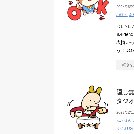
2024/06/2
のぼの
,
友
＜LIN
ルFri
表情い
う！DO
続きを
隠し無
タジオ
2022/12/1
ん
,
かわい
タジオUG