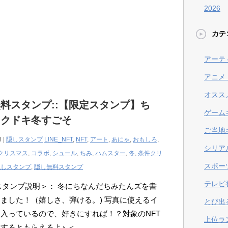
2026
カテ
アーテ
アニメ
オスス
料スタンプ::【限定スタンプ】ち
ゲーム
ワクドキ冬すごそ
ご当地
3 |
隠しスタンプ
LINE_NFT
,
NFT
,
アート
,
あにゃ
,
おもしろ
,
シリア
クリスマス
,
コラボ
,
シュール
,
ちみ
,
ハムスター
,
冬
,
条件クリ
スポー
隠しスタンプ
,
隠し無料スタンプ
テレビ
Eスタンプ説明＞： 冬にちなんだちみたんズを書
ました！（嬉しさ、弾ける。) 写真に使えるイ
とび出
入っているので、好きにすれば！？対象のNFT
上位ラ
するともらえるよ♪ ＜