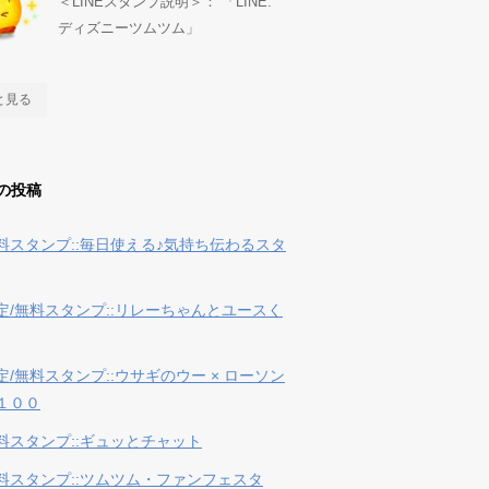
＜LINEスタンプ説明＞： 「LINE:
ディズニーツムツム」
と見る
の投稿
料スタンプ::毎日使える♪気持ち伝わるスタ
定/無料スタンプ::リレーちゃんとユースく
定/無料スタンプ::ウサギのウー × ローソン
１００
料スタンプ::ギュッとチャット
料スタンプ::ツムツム・ファンフェスタ