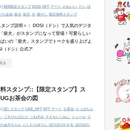
9 |
期間限定スタンプ
DOSI
,
NFT
,
アート
,
かわいい
,
ドシ
,
ぼ
だち追加
,
柴犬
,
毎日
,
犬
,
癒やし
,
限定無料スタンプ
Eスタンプ説明＞： DOSI（ドシ）で人気のデジタ
end「柴犬」がスタンプになって登場！可愛らしい
っぱいの「柴犬」スタンプでトークを盛り上げよ
SI（ドシ）公式ア
見る
料スタンプ::【限定スタンプ】ス
UGお茶会の図
5 |
隠しスタンプ
LINE_NFT
,
NFT
,
アート
,
お茶会
,
かっぱちゃ
い
,
ごきげんぱんだ
,
こねずみ
,
さえないこねこ
,
シュール
,
ス
,
たぬきちゃん
,
にしむらゆうじ
,
ぽけぽけかえる
,
ぼのぼの
,