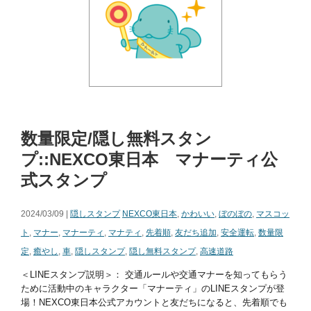
数量限定/隠し無料スタン
プ::NEXCO東日本 マナーティ公
式スタンプ
2024/03/09 |
隠しスタンプ
NEXCO東日本
,
かわいい
,
ぼのぼの
,
マスコッ
ト
,
マナー
,
マナーティ
,
マナティ
,
先着順
,
友だち追加
,
安全運転
,
数量限
定
,
癒やし
,
車
,
隠しスタンプ
,
隠し無料スタンプ
,
高速道路
＜LINEスタンプ説明＞： 交通ルールや交通マナーを知ってもらう
ために活動中のキャラクター「マナーティ」のLINEスタンプが登
場！NEXCO東日本公式アカウントと友だちになると、先着順でも