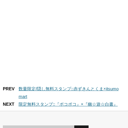
PREV
数量限定/隠し無料スタンプ::赤ずきんとくま×itsumo
mart
NEXT
限定無料スタンプ::『ポコポコ』×『幽☆遊☆白書』