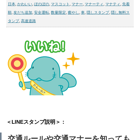
日本
,
かわいい
,
ぼのぼの
,
マスコット
,
マナー
,
マナーティ
,
マナティ
,
先着
順
,
友だち追加
,
安全運転
,
数量限定
,
癒やし
,
車
,
隠しスタンプ
,
隠し無料ス
タンプ
,
高速道路
＜LINEスタンプ説明＞：
交通ルールや交通マナーを知っても