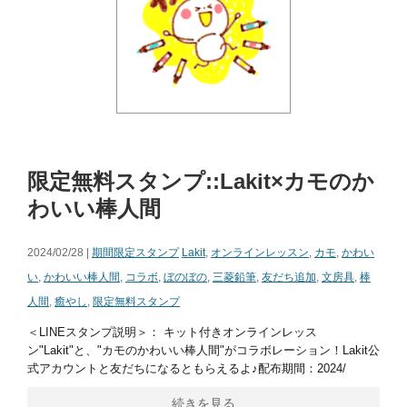
限定無料スタンプ::Lakit×カモのか
わいい棒人間
2024/02/28 |
期間限定スタンプ
Lakit
,
オンラインレッスン
,
カモ
,
かわい
い
,
かわいい棒人間
,
コラボ
,
ぼのぼの
,
三菱鉛筆
,
友だち追加
,
文房具
,
棒
人間
,
癒やし
,
限定無料スタンプ
＜LINEスタンプ説明＞： キット付きオンラインレッス
ン"Lakit"と、"カモのかわいい棒人間"がコラボレーション！Lakit公
式アカウントと友だちになるともらえるよ♪配布期間：2024/
続きを見る