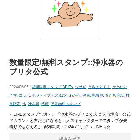
数量限定/無料スタンプ::浄水器の
ブリタ公式
2024/06/05 |
期間限定スタンプ
BRITA
,
ウサギ
,
うさぎとくま
,
かわいい
,
クマ
,
コラボ
,
ポジティブ
,
ぼのぼの
,
わかる
,
健康
,
先着順
,
友だち追加
,
数
量限定
,
水
,
浄水器
,
笑顔
,
限定無料スタンプ
＜LINEスタンプ説明＞： 「浄水器のブリタ公式 楽天市場店」公式
アカウントと友だちになると、人気キャラクターのスタンプが先
着順でもらえるよ♪配布期間：2024/7/1まで ＜LINEスタ
続きを見る