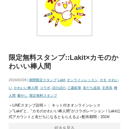
限定無料スタンプ::Lakit×カモのか
わいい棒人間
2024/02/28 |
期間限定スタンプ
Lakit
,
オンラインレッスン
,
カモ
,
かわい
い
,
かわいい棒人間
,
コラボ
,
ぼのぼの
,
三菱鉛筆
,
友だち追加
,
文房具
,
棒
人間
,
癒やし
,
限定無料スタンプ
＜LINEスタンプ説明＞： キット付きオンラインレッス
ン"Lakit"と、"カモのかわいい棒人間"がコラボレーション！Lakit公
式アカウントと友だちになるともらえるよ♪配布期間：2024/
続きを見る