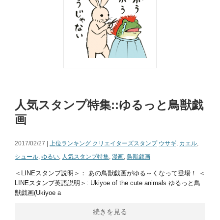
人気スタンプ特集::ゆるっと鳥獣戯
画
2017/02/27 |
上位ランキング クリエイターズスタンプ
ウサギ
,
カエル
,
シュール
,
ゆるい
,
人気スタンプ特集
,
漫画
,
鳥獣戯画
＜LINEスタンプ説明＞： あの鳥獣戯画がゆる～くなって登場！ ＜
LINEスタンプ英語説明＞: Ukiyoe of the cute animals ゆるっと鳥
獣戯画(Ukiyoe a
続きを見る