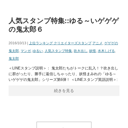
人気スタンプ特集::ゆる～いゲゲゲ
の鬼太郎６
2016/10/13 |
上位ランキング クリエイターズスタンプ
アニメ
,
ゲゲゲの
鬼太郎
,
マンガ
,
ゆるい
,
人気スタンプ特集
,
吹き出し
,
妖怪
,
水木しげる
,
鬼太郎
＜LINEスタンプ説明＞： 鬼太郎たちがトークに乱入！？吹き出し
に群がったり、勝手に返信しちゃったり、妖怪まみれの「ゆる～
いゲゲゲの鬼太郎」シリーズ第6弾！ ＜LINEスタンプ英語説明＞:
続きを見る