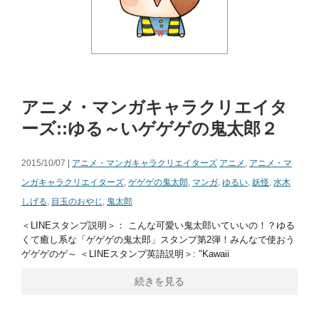
アニメ・マンガキャラクリエイタ
ーズ::ゆる～いゲゲゲの鬼太郎２
2015/10/07 |
アニメ・マンガキャラクリエイターズ
アニメ
,
アニメ・マ
ンガキャラクリエイターズ
,
ゲゲゲの鬼太郎
,
マンガ
,
ゆるい
,
妖怪
,
水木
しげる
,
目玉のおやじ
,
鬼太郎
＜LINEスタンプ説明＞： こんな可愛い鬼太郎いていいの！？ゆる
くて癒し系な「ゲゲゲの鬼太郎」スタンプ第2弾！みんなで使おう
ゲゲゲのゲ～ ＜LINEスタンプ英語説明＞: "Kawaii
続きを見る