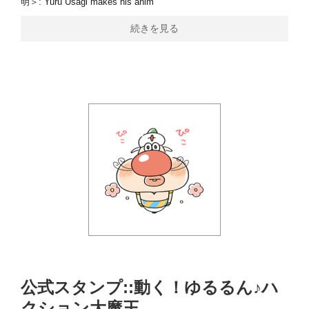
明＞: Yuru Usagi makes his anim
続きを見る
公式スタンプ::動く！ゆるるん♪ハ
クション大魔王