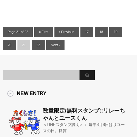
Page 21 of 22
« First
‹ Previous
17
18
19
20
21
22
Next ›
NEW ENTRY
数量限定/無料スタンプ::リレーち
ゃんとユースくん
＜LINEスタンプ説明＞： 毎年8月8日はリユー
スの日。良質