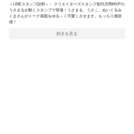
＜LINEスタンプ説明＞： クリエイターズスタンプ初代月間MVPの
うさまるが動くスタンプで登場！うさまる、うさこ、ぬいぐるみ
くまさんがトーク画面をゆる～く可愛くさせます。もっちり感倍
増！
続きを見る