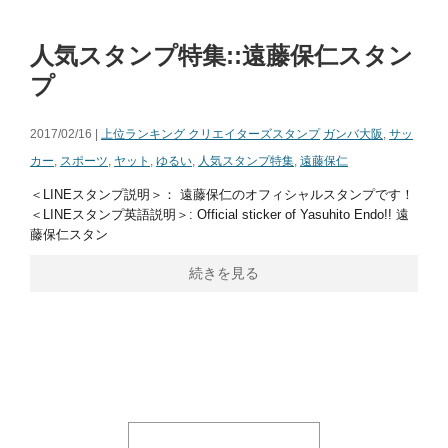
人気スタンプ特集::遠藤保仁スタン
プ
2017/02/16 |
上位ランキング クリエイターズスタンプ
ガンバ大阪
,
サッ
カー
,
スポーツ
,
ヤット
,
ゆるい
,
人気スタンプ特集
,
遠藤保仁
＜LINEスタンプ説明＞： 遠藤保仁のオフィシャルスタンプです！
＜LINEスタンプ英語説明＞: Official sticker of Yasuhito Endo!! 遠
藤保仁スタン
続きを見る