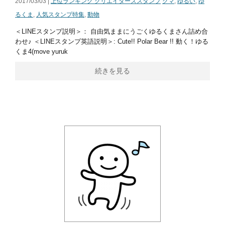
2017/03/03 |
上位ランキング クリエイターズスタンプ
クマ
,
ゆるい
,
ゆ
るくま
,
人気スタンプ特集
,
動物
＜LINEスタンプ説明＞： 自由気ままにうごくゆるくまさん詰め合
わせ♪ ＜LINEスタンプ英語説明＞: Cute!! Polar Bear !! 動く！ゆる
くま4(move yuruk
続きを見る