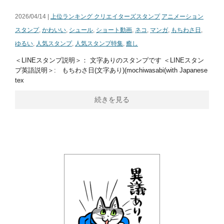
2026/04/14 |
上位ランキング クリエイターズスタンプ
アニメーション
スタンプ
,
かわいい
,
シュール
,
ショート動画
,
ネコ
,
マンガ
,
もちわさ日
,
ゆるい
,
人気スタンプ
,
人気スタンプ特集
,
癒し
＜LINEスタンプ説明＞： 文字ありのスタンプです ＜LINEスタン
プ英語説明＞: もちわさ日(文字あり)(mochiwasabi(with Japanese
tex
続きを見る