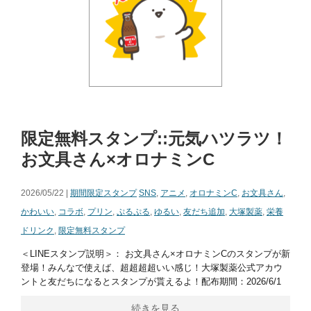
限定無料スタンプ::元気ハツラツ！
お文具さん×オロナミンC
2026/05/22 |
期間限定スタンプ
SNS
,
アニメ
,
オロナミンC
,
お文具さん
,
かわいい
,
コラボ
,
プリン
,
ぷるぷる
,
ゆるい
,
友だち追加
,
大塚製薬
,
栄養
ドリンク
,
限定無料スタンプ
＜LINEスタンプ説明＞： お文具さん×オロナミンCのスタンプが新
登場！みんなで使えば、超超超超いい感じ！大塚製薬公式アカウ
ントと友だちになるとスタンプが貰えるよ！配布期間：2026/6/1
続きを見る