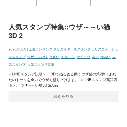
人気スタンプ特集::ウザ～～い猫
3D 2
2026/05/15 |
上位ランキング クリエイターズスタンプ
3D
,
アニメーショ
ンスタンプ
,
ウザ～～い猫
,
うざい
,
おもしろ
,
セイコウ
,
ネコ
,
ゆるい
,
人
気スタンプ
,
人気スタンプ特集
＜LINEスタンプ説明＞： 3Dでぬるぬる動くウザ猫の第2弾！あな
たのトークを全力でウザく盛り上げます。 ＜LINEスタンプ英語説
明＞: ウザ～～い猫3D 2(Ann
続きを見る