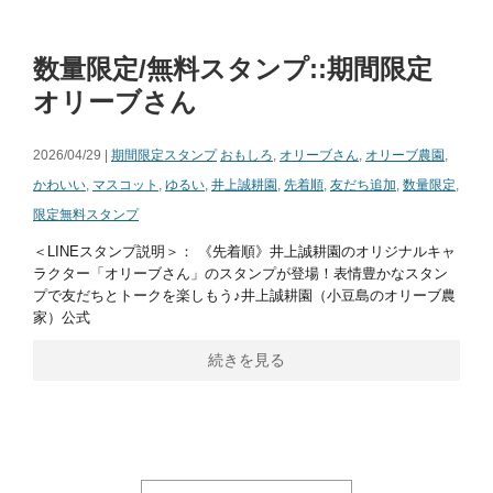
数量限定/無料スタンプ::期間限定
オリーブさん
2026/04/29 |
期間限定スタンプ
おもしろ
,
オリーブさん
,
オリーブ農園
,
かわいい
,
マスコット
,
ゆるい
,
井上誠耕園
,
先着順
,
友だち追加
,
数量限定
,
限定無料スタンプ
＜LINEスタンプ説明＞： 《先着順》井上誠耕園のオリジナルキャ
ラクター「オリーブさん」のスタンプが登場！表情豊かなスタン
プで友だちとトークを楽しもう♪井上誠耕園（小豆島のオリーブ農
家）公式
続きを見る