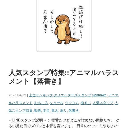
人気スタンプ特集::アニマルハラス
メント【落書き】
2026/04/25 |
上位ランキング クリエイターズスタンプ
unknown
,
アニマ
ルハラスメント
,
おもしろ
,
シュール
,
ツッコミ
,
ゆるい
,
人気スタンプ
,
人
気スタンプ特集
,
動物
,
本音
,
毒舌
,
煽り
,
落書き
＜LINEスタンプ説明＞： 毒舌だけどどこか憎めない動物たち。 ゆ
るい見た目でズバッと本音を言います。 日常のツッコミやちょい