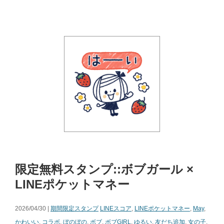
限定無料スタンプ::ボブガール ×
LINEポケットマネー
2026/04/30 |
期間限定スタンプ
LINEスコア
,
LINEポケットマネー
,
May
,
かわいい
,
コラボ
,
ぼのぼの
,
ボブ
,
ボブGIRL
,
ゆるい
,
友だち追加
,
女の子
,