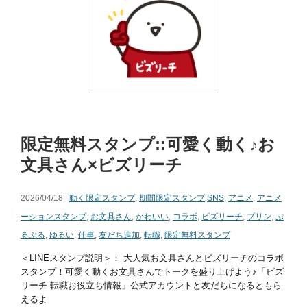
限定無料スタンプ::可愛く動く♪お
文具さん×ビズリーチ
2026/04/18 |
動く限定スタンプ
,
期間限定スタンプ
SNS
,
アニメ
,
アニメ
ーションスタンプ
,
お文具さん
,
かわいい
,
コラボ
,
ビズリーチ
,
プリン
,
ぷ
るぷる
,
ゆるい
,
仕事
,
友だち追加
,
転職
,
限定無料スタンプ
＜LINEスタンプ説明＞： 大人気お文具さんとビズリーチのコラボ
スタンプ！可愛く動くお文具さんでトークを盛り上げよう♪「ビズ
リーチ 転職お役立ち情報」公式アカウントと友だちになるともら
えるよ