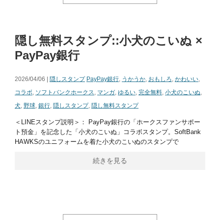
隠し無料スタンプ::小犬のこいぬ ×
PayPay銀行
2026/04/06 |
隠しスタンプ
PayPay銀行
,
うかうか
,
おもしろ
,
かわいい
,
コラボ
,
ソフトバンクホークス
,
マンガ
,
ゆるい
,
完全無料
,
小犬のこいぬ
,
犬
,
野球
,
銀行
,
隠しスタンプ
,
隠し無料スタンプ
＜LINEスタンプ説明＞： PayPay銀行の「ホークスファンサポー
ト預金」を記念した「小犬のこいぬ」コラボスタンプ。SoftBank
HAWKSのユニフォームを着た小犬のこいぬのスタンプで
続きを見る