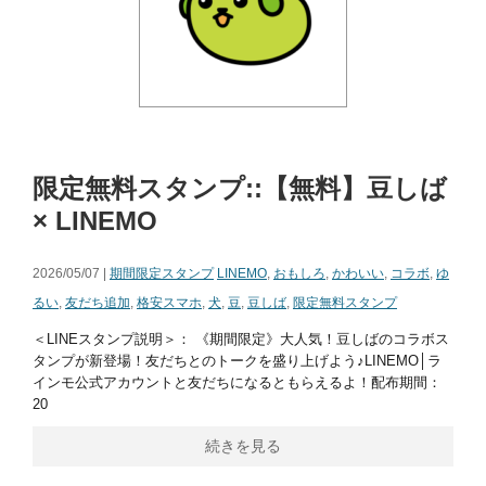
限定無料スタンプ::【無料】豆しば
× LINEMO
2026/05/07 |
期間限定スタンプ
LINEMO
,
おもしろ
,
かわいい
,
コラボ
,
ゆ
るい
,
友だち追加
,
格安スマホ
,
犬
,
豆
,
豆しば
,
限定無料スタンプ
＜LINEスタンプ説明＞： 《期間限定》大人気！豆しばのコラボス
タンプが新登場！友だちとのトークを盛り上げよう♪LINEMO│ラ
インモ公式アカウントと友だちになるともらえるよ！配布期間：
20
続きを見る