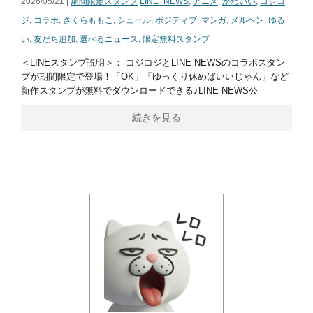
2026/05/21 |
期間限定スタンプ
LINE_NEWS
,
アニメ
,
かわいい
,
コジコ
ジ
,
コラボ
,
さくらももこ
,
シュール
,
ポジティブ
,
マンガ
,
メルヘン
,
ゆる
い
,
友だち追加
,
選べるニュース
,
限定無料スタンプ
＜LINEスタンプ説明＞： コジコジとLINE NEWSのコラボスタン
プが期間限定で登場！「OK」「ゆっくり休めばいいじゃん」など
新作スタンプが無料でダウンロードできる♪LINE NEWS公
続きを見る