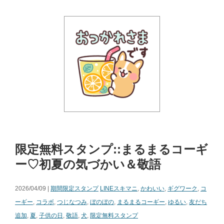
限定無料スタンプ::まるまるコーギ
ー♡初夏の気づかい＆敬語
2026/04/09 |
期間限定スタンプ
LINEスキマニ
,
かわいい
,
ギグワーク
,
コ
ーギー
,
コラボ
,
つじなつみ
,
ぼのぼの
,
まるまるコーギー
,
ゆるい
,
友だち
追加
,
夏
,
子供の日
,
敬語
,
犬
,
限定無料スタンプ