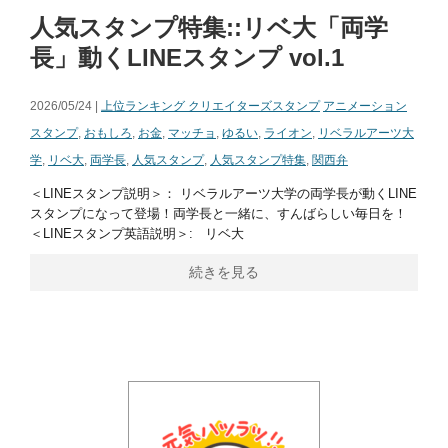
人気スタンプ特集::リベ大「両学
長」動くLINEスタンプ vol.1
2026/05/24 |
上位ランキング クリエイターズスタンプ
アニメーション
スタンプ
,
おもしろ
,
お金
,
マッチョ
,
ゆるい
,
ライオン
,
リベラルアーツ大
学
,
リベ大
,
両学長
,
人気スタンプ
,
人気スタンプ特集
,
関西弁
＜LINEスタンプ説明＞： リベラルアーツ大学の両学長が動くLINE
スタンプになって登場！両学長と一緒に、すんばらしい毎日を！
＜LINEスタンプ英語説明＞: リベ大
続きを見る