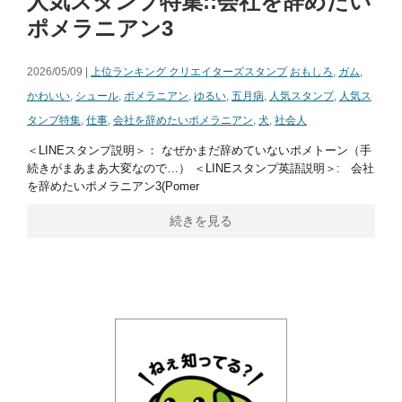
人気スタンプ特集::会社を辞めたい
ポメラニアン3
2026/05/09 |
上位ランキング クリエイターズスタンプ
おもしろ
,
ガム
,
かわいい
,
シュール
,
ポメラニアン
,
ゆるい
,
五月病
,
人気スタンプ
,
人気ス
タンプ特集
,
仕事
,
会社を辞めたいポメラニアン
,
犬
,
社会人
＜LINEスタンプ説明＞： なぜかまだ辞めていないポメトーン（手
続きがまあまあ大変なので…） ＜LINEスタンプ英語説明＞: 会社
を辞めたいポメラニアン3(Pomer
続きを見る