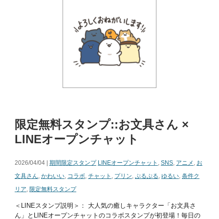
限定無料スタンプ::お文具さん ×
LINEオープンチャット
2026/04/04 |
期間限定スタンプ
LINEオープンチャット
,
SNS
,
アニメ
,
お
文具さん
,
かわいい
,
コラボ
,
チャット
,
プリン
,
ぷるぷる
,
ゆるい
,
条件ク
リア
,
限定無料スタンプ
＜LINEスタンプ説明＞： 大人気の癒しキャラクター「お文具さ
ん」とLINEオープンチャットのコラボスタンプが初登場！毎日の