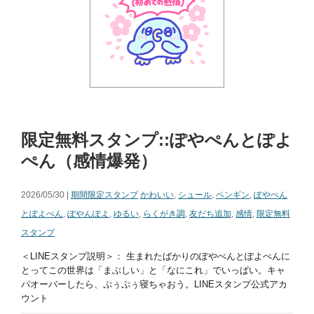
限定無料スタンプ::ぽやぺんとぽよ
ぺん（感情爆発）
2026/05/30 |
期間限定スタンプ
かわいい
,
シュール
,
ペンギン
,
ぽやぺん
とぽよぺん
,
ぽやんぽよ
,
ゆるい
,
らくがき調
,
友だち追加
,
感情
,
限定無料
スタンプ
＜LINEスタンプ説明＞： 生まれたばかりのぽやぺんとぽよぺんに
とってこの世界は「まぶしい」と「なにこれ」でいっぱい。キャ
パオーバーしたら、ぷぅぷぅ寝ちゃおう。LINEスタンプ公式アカ
ウント