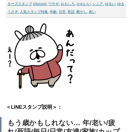
ターズスタンプ
chococo
,
ウサギ
,
おもしろ
,
かわいい
,
シニア
,
ゆるい
,
ゆる
うさぎ
,
人気スタンプ特集
,
年齢
,
日常
,
死語
,
癒やし
,
老い
＜LINEスタンプ説明＞：
もう歳かもしれない… 年/老い/疲
れ/死語/毎日/日常/友達/家族/カップ