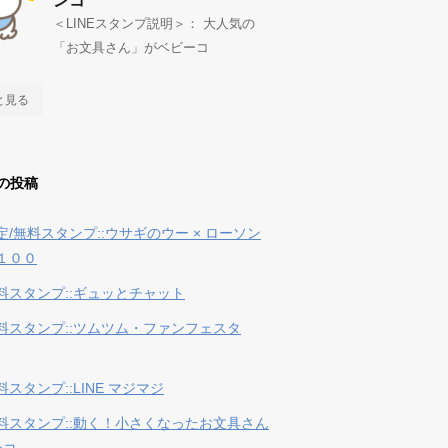
ンコ
＜LINEスタンプ説明＞： 大人気の
「お文具さん」がベビーコ
と見る
の投稿
定/無料スタンプ::ウサギのウー × ローソン
１００
料スタンプ::ギュッとチャット
料スタンプ::ツムツム・ファンフェスタ
スタンプ::LINE マジマジ
料スタンプ::動く！小さくなったお文具さん