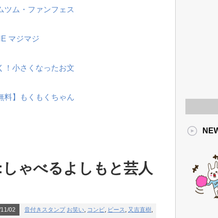
ツムツム・ファンフェス
NE マジマジ
動く！小さくなったお文
【無料】もくもくちゃん
NE
:しゃべるよしもと芸人
11/02
音付きスタンプ
お笑い
,
コンビ
,
ピース
,
又吉直樹
,