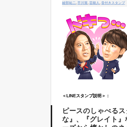
綾部祐二
,
芥川賞
,
芸能人
,
音付きスタンプ
＜LINEスタンプ説明＞：
ピースのしゃべるス
な』、『グレイト』