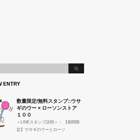
W ENTRY
数量限定/無料スタンプ::ウサ
ギのウー × ローソンストア
１００
＜LINEスタンプ説明＞： 【期間限
定】ウサギのウーとローソ