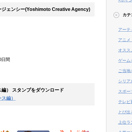
×ポイ
(Yoshimoto Creative Agency)
カテ
アーテ
アニメ
オスス
0日間
ゲーム
ご当地
シリア
編） スタンプ
をダウンロード
スポー
ース編）
テレビ
とび出
上位ラ