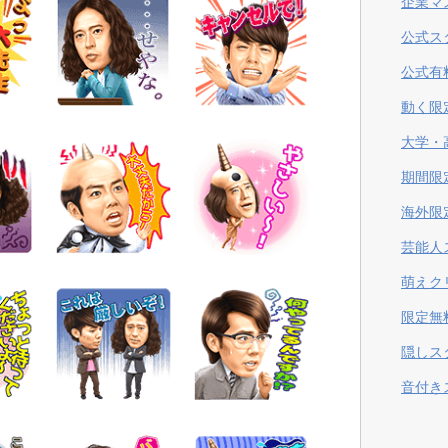
企業マ
公式ス
公式有
動く限
大学・
期間限
海外限
芸能人
萌えク
限定無
隠しス
音付き