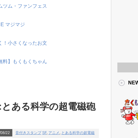
ツムツム・ファンフェス
NE マジマジ
動く！小さくなったお文
【無料】もくもくちゃん
NE
:とある科学の超電磁砲
08/22
音付きスタンプ
SF
,
アニメ
,
とある科学の超電磁