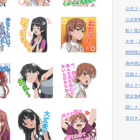
公式ス
公式有
動く限
大学・
期間限
海外限
芸能人
萌えク
限定無
隠しス
音付き