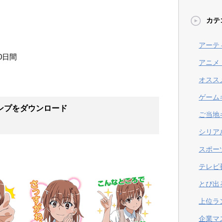
カテ
アーテ
0日間
アニメ
オスス
ゲーム
ンプ
をダウンロード
ご当地
シリア
スポー
テレビ
とび出
上位ラ
企業マ