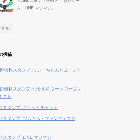
＜LINEスタンプ説明＞： 新作ゲー
ム「LINE マジマジ」
と見る
の投稿
定/無料スタンプ::リレーちゃんとユースく
定/無料スタンプ::ウサギのウー × ローソン
１００
料スタンプ::ギュッとチャット
料スタンプ::ツムツム・ファンフェスタ
スタンプ::LINE マジマジ