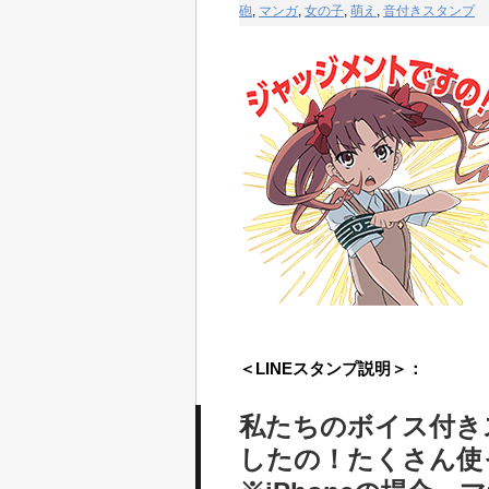
砲
,
マンガ
,
女の子
,
萌え
,
音付きスタンプ
＜LINEスタンプ説明＞：
私たちのボイス付き
したの！たくさん使