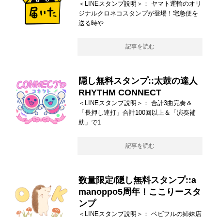
＜LINEスタンプ説明＞： ヤマト運輸のオリ
ジナルクロネコスタンプが登場！宅急便を
送る時や
記事を読む
隠し無料スタンプ::太鼓の達人
RHYTHM CONNECT
＜LINEスタンプ説明＞： 合計3曲完奏＆
「長押し連打」合計100回以上＆「演奏補
助」で1
記事を読む
数量限定/隠し無料スタンプ::a
manoppo5周年！ここりースタ
ンプ
＜LINEスタンプ説明＞： ベビフルの姉妹店