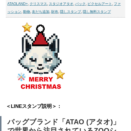
ATAOLAND+
,
クリスマス
,
スタジオアタオ
,
パック
,
ピクセルアート
,
ファ
ッション
,
動物
,
友だち追加
,
財布
,
隠しスタンプ
,
隠し無料スタンプ
＜LINEスタンプ説明＞：
バッグブランド「ATAO (アタオ)」
で世界から注目されているZOOシ