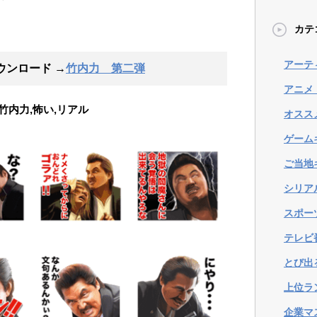
カテ
アーテ
ウンロード →
竹内力 第二弾
アニメ
竹内力,怖い,リアル
オスス
ゲーム
ご当地
シリア
スポー
テレビ
とび出
上位ラ
企業マ