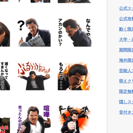
公式ス
公式有
動く限
大学・
期間限
海外限
芸能人
萌えク
限定無
隠しス
音付き