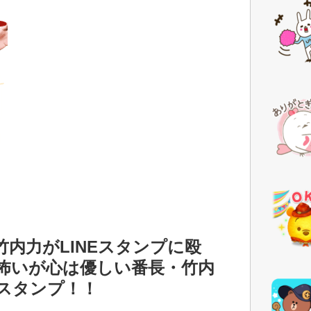
内力がLINEスタンプに殴
怖いが心は優しい番長・竹内
スタンプ！！