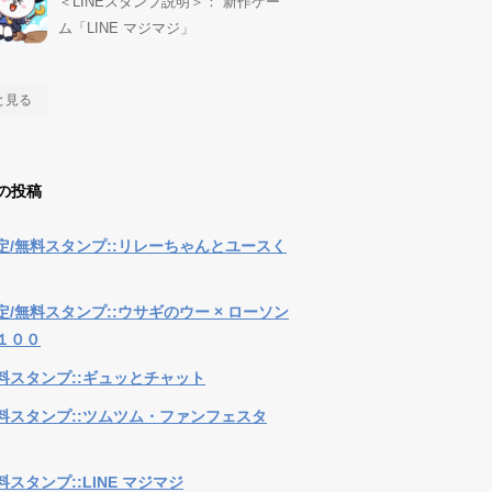
＜LINEスタンプ説明＞： 新作ゲー
ム「LINE マジマジ」
と見る
の投稿
定/無料スタンプ::リレーちゃんとユースく
定/無料スタンプ::ウサギのウー × ローソン
１００
料スタンプ::ギュッとチャット
料スタンプ::ツムツム・ファンフェスタ
スタンプ::LINE マジマジ