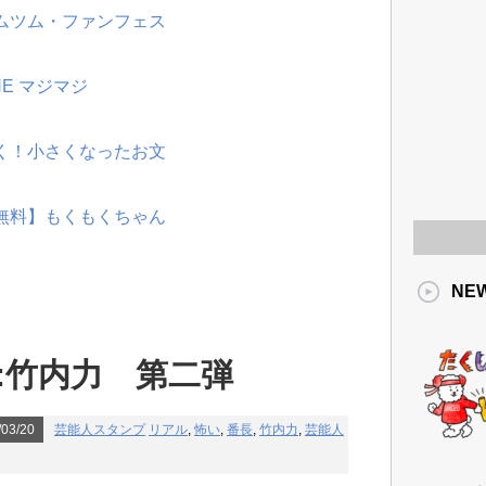
ツムツム・ファンフェス
NE マジマジ
動く！小さくなったお文
【無料】もくもくちゃん
NE
:竹内力 第二弾
03/20
芸能人スタンプ
リアル
,
怖い
,
番長
,
竹内力
,
芸能人