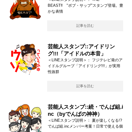
BEAST‼︎ "ボブ・サップ"スタンプ登場。豊
かな表情
記事を読む
芸能人スタンプ::アイドリン
グ!!!「アイドルの本音」
＜LINEスタンプ説明＞： フジテレビ発のア
イドルグループ「アイドリング!!!」が実用
性抜群
記事を読む
芸能人スタンプ::続・でんぱ組.i
nc（byでんぱの神神）
＜LINEスタンプ説明＞： 夏が楽しくなる!?
でんぱ組.incメンバー考案！日常で使える個