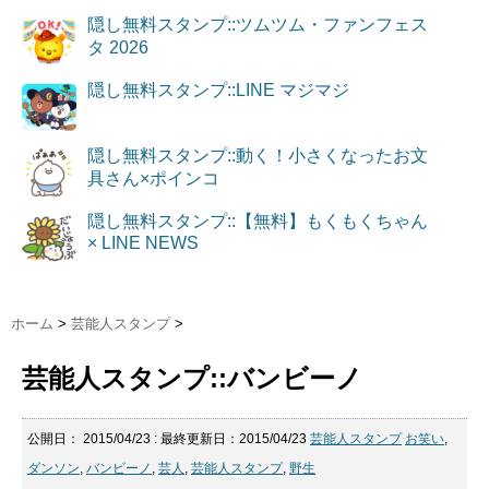
隠し無料スタンプ::ツムツム・ファンフェス
タ 2026
隠し無料スタンプ::LINE マジマジ
隠し無料スタンプ::動く！小さくなったお文
具さん×ポインコ
隠し無料スタンプ::【無料】もくもくちゃん
× LINE NEWS
ホーム
>
芸能人スタンプ
>
芸能人スタンプ::バンビーノ
公開日：
2015/04/23
: 最終更新日：2015/04/23
芸能人スタンプ
お笑い
,
ダンソン
,
バンビーノ
,
芸人
,
芸能人スタンプ
,
野生