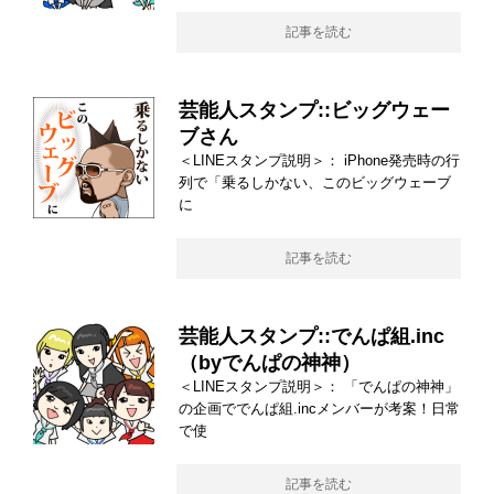
記事を読む
芸能人スタンプ::ビッグウェー
ブさん
＜LINEスタンプ説明＞： iPhone発売時の行
列で「乗るしかない、このビッグウェーブ
に
記事を読む
芸能人スタンプ::でんぱ組.inc
（byでんぱの神神）
＜LINEスタンプ説明＞： 「でんぱの神神」
の企画ででんぱ組.incメンバーが考案！日常
で使
記事を読む