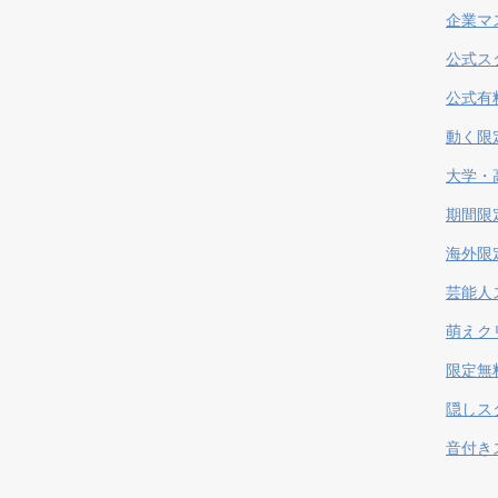
企業マ
公式ス
公式有
動く限
大学・
期間限
海外限
芸能人
萌えク
限定無
隠しス
音付き