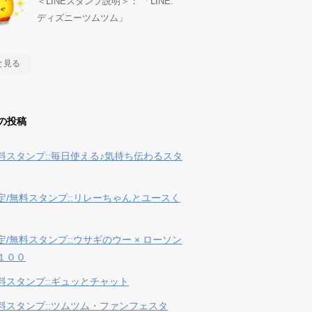
＜LINEスタンプ説明＞： 「LINE:
ディズニーツムツム」
と見る
の投稿
料スタンプ::毎日使える♪気持ち伝わるスタ
定/無料スタンプ::リレーちゃんとユースく
定/無料スタンプ::ウサギのウー × ローソン
１００
料スタンプ::ギュッとチャット
料スタンプ::ツムツム・ファンフェスタ