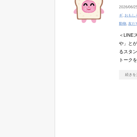
2026/06/2
ギ
,
おもし
動物
,
友だ
＜LIN
や」と
るスタン
トークを
続きを