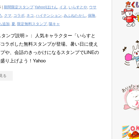
5 |
期間限定スタンプ
Yahoo!ほけん
,
イヌ
,
いらすとや
,
ウサ
ろ
,
クマ
,
コラボ
,
ネコ
,
ハイテンション
,
みふねたかし
,
保険
,
ち追加
,
夏
,
限定無料スタンプ
,
陽キャ
Eスタンプ説明＞： 人気キャラクター「いらすと
がコラボした無料スタンプが登場。暑い日に使え
プや、会話のきっかけになるスタンプでLINEの
盛り上げよう！Yahoo
見る