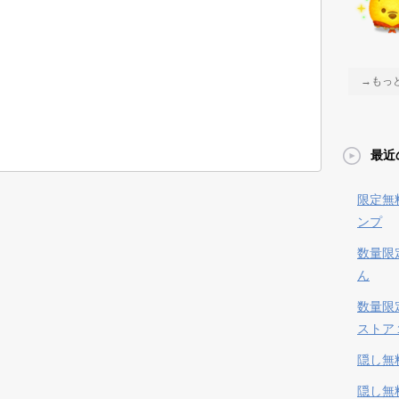
→もっ
最近
限定無
ンプ
数量限
ん
数量限
ストア
隠し無
隠し無