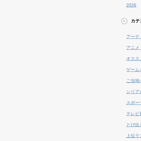
2026
カテ
アーテ
アニメ
オスス
ゲーム
ご当地
シリア
スポー
テレビ
とび出
上位ラ