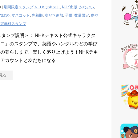
0 |
期間限定スタンプ
ＮＨＫテキスト
,
NHK出版
,
かわいい
,
のぼの
,
マスコット
,
先着順
,
友だち追加
,
子供
,
数量限定
,
癒や
限定無料スタンプ
Eスタンプ説明＞： NHKテキスト公式キャラクタ
ョコ」のスタンプで、英語やハングルなどの学び
の暮らしまで、楽しく盛り上げよう！NHKテキ
式アカウントと友だちになる
見る