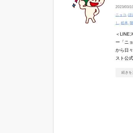
2023/03/1
ニョコ
,
ぼ
し
,
絵本
,
＜LIN
ー「ニ
から日々
スト公
続きを