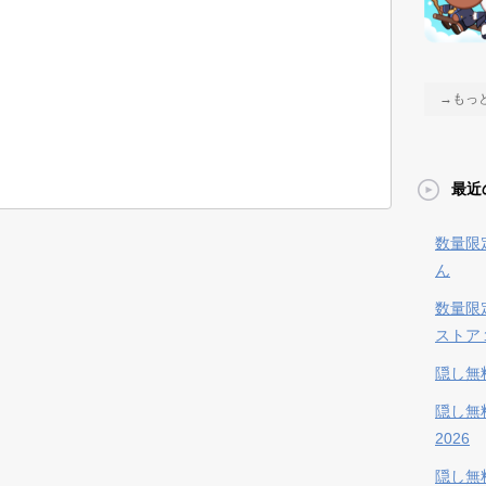
→もっ
最近
数量限
ん
数量限
ストア
隠し無
隠し無
2026
隠し無料