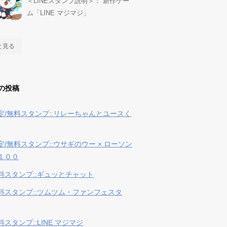
＜LINEスタンプ説明＞： 新作ゲー
ム「LINE マジマジ」
と見る
の投稿
定/無料スタンプ::リレーちゃんとユースく
定/無料スタンプ::ウサギのウー × ローソン
１００
料スタンプ::ギュッとチャット
料スタンプ::ツムツム・ファンフェスタ
スタンプ::LINE マジマジ