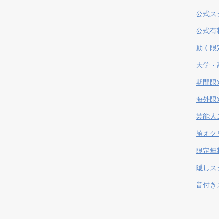
公式ス
公式有
動く限
大学・
期間限
海外限
芸能人
萌えク
限定無
隠しス
音付き