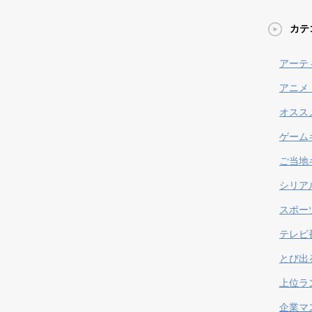
カテ
アーテ
アニメ
オスス
ゲーム
ご当地
シリア
スポー
テレビ
とび出
上位ラ
企業マ