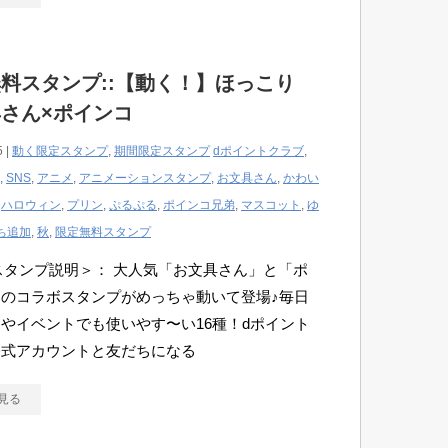
料スタンプ::【動く！】ほっこり
さん×ポインコ
5 |
動く限定スタンプ
,
期間限定スタンプ
dポイントクラブ
,
,
SNS
,
アニメ
,
アニメーションスタンプ
,
お文具さん
,
かわい
,
ハロウィン
,
プリン
,
ぷるぷる
,
ポインコ兄弟
,
マスコット
,
ゆ
ち追加
,
秋
,
限定無料スタンプ
Eスタンプ説明＞： 大人気「お文具さん」と「ポ
のコラボスタンプがめっちゃ動いて登場♪毎日
やイベントでも使いやす〜い16種！dポイント
公式アカウントと友だちになる
見る