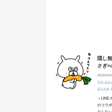
隠し無
さぎ×
2026/03/3
サギ
,
おも
るうさぎ
,
＜LIN
のコラ
どんなシ