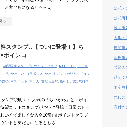
ントと友だちになるともらえ
公式ス
公式有
見る
動く限
大学・
料スタンプ::【ついに登場！】ち
期間限
×ポインコ
海外限
1 |
期間限定スタンプ
dポイントクラブ
,
NTTドコモ
,
アニメ
,
芸能人
もしろ
,
かわいい
,
コラボ
,
ちいかわ
,
ナガノ
,
ハチワレ
,
ポイン
萌えク
のぼの
,
マスコット
,
マンガ
,
友だち追加
,
癒やし
,
限定無料ス
限定無
隠しス
Eスタンプ説明＞： 人気の「ちいかわ」と「ポイ
の待望コラボスタンプがついに登場！日常のトー
音付き
わいくて楽しくなる全16種♪ｄポイントクラブ
カウントと友だちになるともら