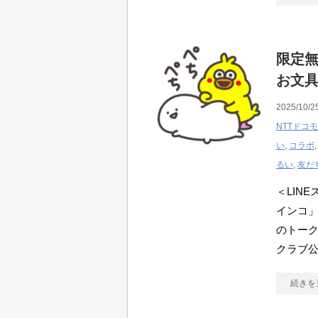
限定無
お文具
2025/10/2
NTTドコモ
い
,
コラボ
るい
,
友だ
＜LIN
インコ」
のトーク
クラブ
続きを