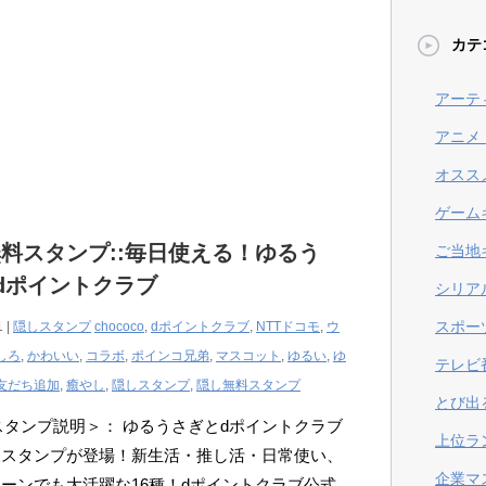
カテ
アーテ
アニメ
オスス
ゲーム
料スタンプ::毎日使える！ゆるう
ご当地
dポイントクラブ
シリア
スポー
1 |
隠しスタンプ
chococo
,
dポイントクラブ
,
NTTドコモ
,
ウ
しろ
,
かわいい
,
コラボ
,
ポインコ兄弟
,
マスコット
,
ゆるい
,
ゆ
テレビ
友だち追加
,
癒やし
,
隠しスタンプ
,
隠し無料スタンプ
とび出
Eスタンプ説明＞： ゆるうさぎとdポイントクラブ
上位ラ
ボスタンプが登場！新生活・推し活・日常使い、
企業マ
ーンでも大活躍な16種！dポイントクラブ公式