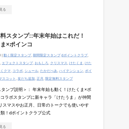
見る
料スタンプ::年末年始はこれだ！
ま×ポインコ
0 |
動く限定スタンプ
,
期間限定スタンプ
dポイントクラブ
,
,
エフェクトスタンプ
,
おもしろ
,
クリスマス
,
けたくま
,
けた
動くクマ
,
コラボ
,
シュール
,
たかだべあ
,
ハイテンション
,
ポイ
マスコット
,
友だち追加
,
正月
,
限定無料スタンプ
Eスタンプ説明＞： 年末年始も動く！けたくま×ポ
のコラボスタンプに新キャラ「けたうま」が仲間
リスマスやお正月、日常のトークでも使いやす
種類！dポイントクラブ公式
見る