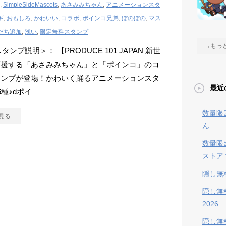
,
SimpleSideMascots
,
あさみみちゃん
,
アニメーションスタ
ギ
,
おもしろ
,
かわいい
,
コラボ
,
ポインコ兄弟
,
ぼのぼの
,
マス
だち追加
,
浅い
,
限定無料スタンプ
→もっ
スタンプ説明＞： 【PRODUCE 101 JAPAN 新世
応援する「あさみみちゃん」と「ポインコ」のコ
タンプが登場！かわいく踊るアニメーションスタ
最近
6種♪dポイ
数量限
見る
ん
数量限
ストア
隠し無
隠し無
2026
隠し無料