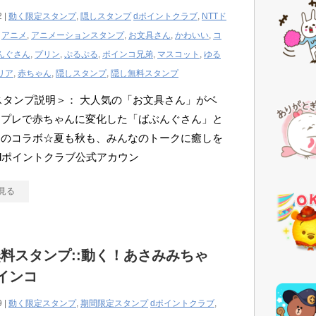
2 |
動く限定スタンプ
,
隠しスタンプ
dポイントクラブ
,
NTTド
,
アニメ
,
アニメーションスタンプ
,
お文具さん
,
かわいい
,
コ
んぐさん
,
プリン
,
ぷるぷる
,
ポインコ兄弟
,
マスコット
,
ゆる
リア
,
赤ちゃん
,
隠しスタンプ
,
隠し無料スタンプ
Eスタンプ説明＞： 大人気の「お文具さん」がベ
スプレで赤ちゃんに変化した「ばぶんぐさん」と
コのコラボ☆夏も秋も、みんなのトークに癒しを
dポイントクラブ公式アカウン
見る
料スタンプ::動く！あさみみちゃ
インコ
9 |
動く限定スタンプ
,
期間限定スタンプ
dポイントクラブ
,