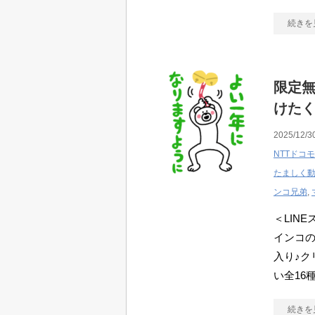
続きを
限定無
けたく
2025/12/3
NTTドコモ
たましく
ンコ兄弟
,
＜LIN
インコ
入り♪ク
い全16
続きを