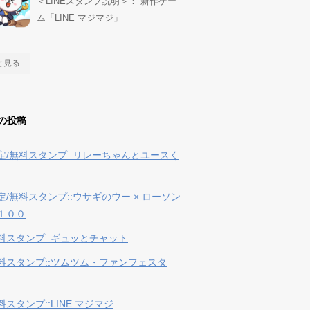
＜LINEスタンプ説明＞： 新作ゲー
ム「LINE マジマジ」
と見る
の投稿
定/無料スタンプ::リレーちゃんとユースく
定/無料スタンプ::ウサギのウー × ローソン
１００
料スタンプ::ギュッとチャット
料スタンプ::ツムツム・ファンフェスタ
スタンプ::LINE マジマジ