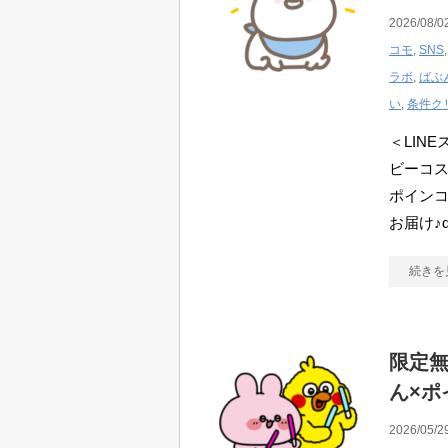
2026/08/0
コモ
,
SNS
ラボ
,
ばぶ
い
,
条件ク
＜LIN
ビーコ
ポイン
お届け♪
続きを
限定無
ん×ポ
2026/05/2