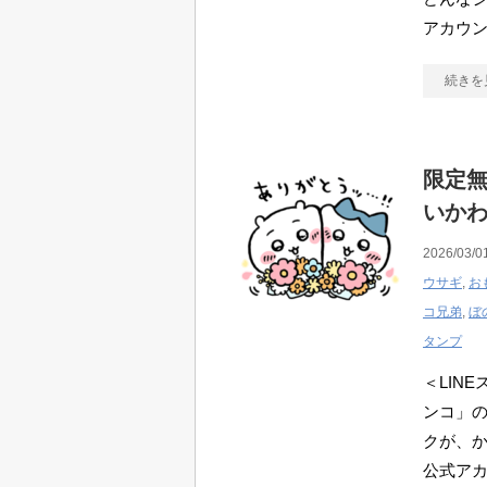
アカウ
続きを
限定無
いかわ
2026/03/0
ウサギ
,
お
コ兄弟
,
ぼ
タンプ
＜LIN
ンコ」
クが、か
公式ア