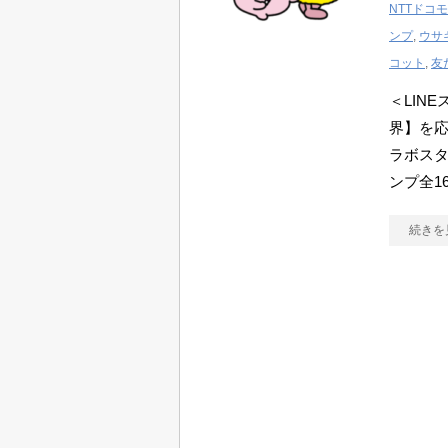
NTTドコモ
ンプ
,
ウサ
コット
,
友
＜LINE
界】を
ラボス
ンプ全1
続きを