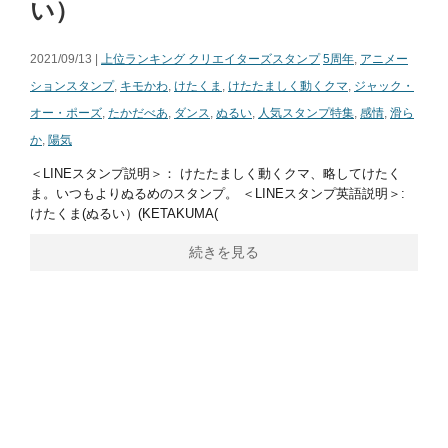
い）
2021/09/13 |
上位ランキング クリエイターズスタンプ
5周年
,
アニメー
ションスタンプ
,
キモかわ
,
けたくま
,
けたたましく動くクマ
,
ジャック・
オー・ポーズ
,
たかだべあ
,
ダンス
,
ぬるい
,
人気スタンプ特集
,
感情
,
滑ら
か
,
陽気
＜LINEスタンプ説明＞： けたたましく動くクマ、略してけたく
ま。いつもよりぬるめのスタンプ。 ＜LINEスタンプ英語説明＞:
けたくま(ぬるい）(KETAKUMA(
続きを見る