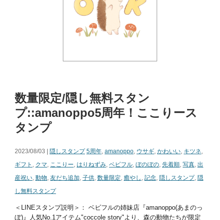
数量限定/隠し無料スタン
プ::amanoppo5周年！ここりース
タンプ
2023/08/03 |
隠しスタンプ
5周年
,
amanoppo
,
ウサギ
,
かわいい
,
キツネ
,
ギフト
,
クマ
,
ここりー
,
はりねずみ
,
ベビフル
,
ぼのぼの
,
先着順
,
写真
,
出
産祝い
,
動物
,
友だち追加
,
子供
,
数量限定
,
癒やし
,
記念
,
隠しスタンプ
,
隠
し無料スタンプ
＜LINEスタンプ説明＞： ベビフルの姉妹店『amanoppo(あまのっ
ぽ)』人気No.1アイテム"coccole story"より、森の動物たちが限定