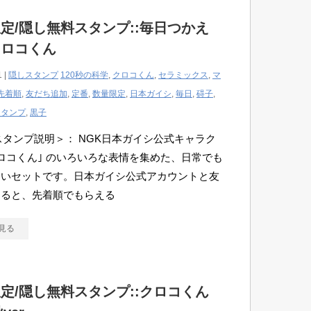
定/隠し無料スタンプ::毎日つかえ
クロコくん
1 |
隠しスタンプ
120秒の科学
,
クロコくん
,
セラミックス
,
マ
先着順
,
友だち追加
,
定番
,
数量限定
,
日本ガイシ
,
毎日
,
碍子
,
スタンプ
,
黒子
Eスタンプ説明＞： NGK日本ガイシ公式キャラク
ロコくん｣ のいろいろな表情を集めた、日常でも
すいセットです。日本ガイシ公式アカウントと友
なると、先着順でもらえる
見る
定/隠し無料スタンプ::クロコくん