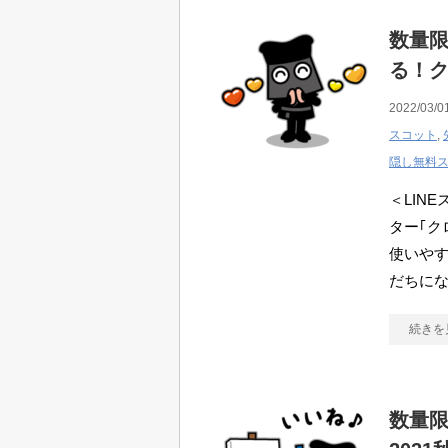
数量限
る！
2022/03/0
スコット
,
隠し無料
＜LIN
ター｢ク
使いや
だちに
続きを
数量限