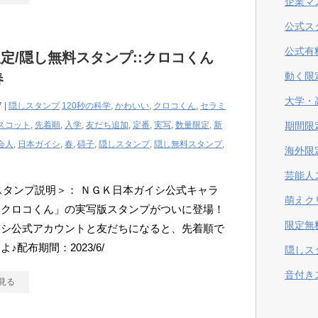
企業マ
公式ス
公式有
定/隠し無料スタンプ::クロコくん
動く限
春
大学・
7 |
隠しスタンプ
120秒の科学
,
かわいい
,
クロコくん
,
セラミ
スコット
,
先着順
,
入学
,
友だち追加
,
定番
,
実写
,
数量限定
,
新
期間限
会人
,
日本ガイシ
,
春
,
碍子
,
隠しスタンプ
,
隠し無料スタンプ
,
海外限
芸能人
Eスタンプ説明＞： ＮＧＫ日本ガイシ公式キャラ
萌えク
「クロコくん」の実写版スタンプがついに登場！
限定無
イシ公式アカウントと友だちになると、先着順で
♪配布期間：2023/6/
隠しス
音付き
見る