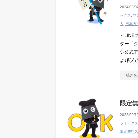
2024/03/0
ックス
,
マ
人
,
日本ガ
＜LIN
ター「ク
シ公式
よ♪配布期
続きを
限定無
2023/09/1
ラミック
限定無料