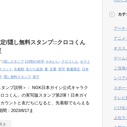
×ポイ
カテ
アーテ
アニメ
定/隠し無料スタンプ::クロコくん
オスス
夏
ゲーム
7 |
隠しスタンプ
120秒の科学
,
かわいい
,
クロコくん
,
セラミ
ご当地
スコット
,
先着順
,
友だち追加
,
夏
,
定番
,
実写
,
数量限定
,
日本
子
,
隠し無料スタンプ
,
黒子
シリア
Eスタンプ説明＞： NGK日本ガイシ公式キャラク
スポー
ロコくん」の実写版スタンプ第2弾！日本ガイ
テレビ
アカウントと友だちになると、先着順でもらえる
とび出
間：2023/8/17ま
上位ラ
見る