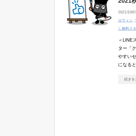
2021秋
2021/10/0
ロウィン
,
し無料ス
＜LIN
ター「
やすい
になると
続きを