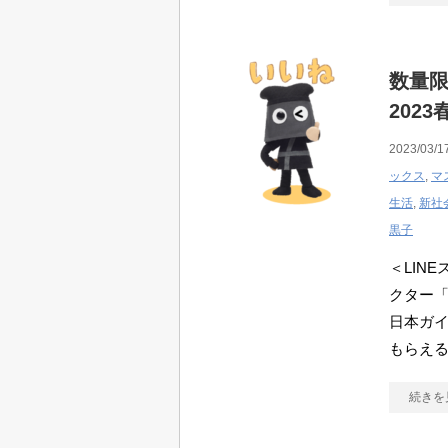
数量限
2023
2023/03/1
ックス
,
マ
生活
,
新社
黒子
＜LIN
クター
日本ガ
もらえるよ
続きを