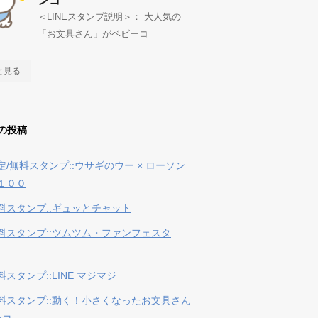
ンコ
＜LINEスタンプ説明＞： 大人気の
「お文具さん」がベビーコ
と見る
の投稿
定/無料スタンプ::ウサギのウー × ローソン
１００
料スタンプ::ギュッとチャット
料スタンプ::ツムツム・ファンフェスタ
スタンプ::LINE マジマジ
料スタンプ::動く！小さくなったお文具さん