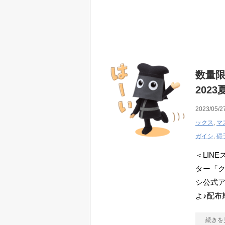
数量限
2023
2023/05/2
ックス
,
マ
ガイシ
,
碍
＜LIN
ター「ク
シ公式
よ♪配布期
続きを