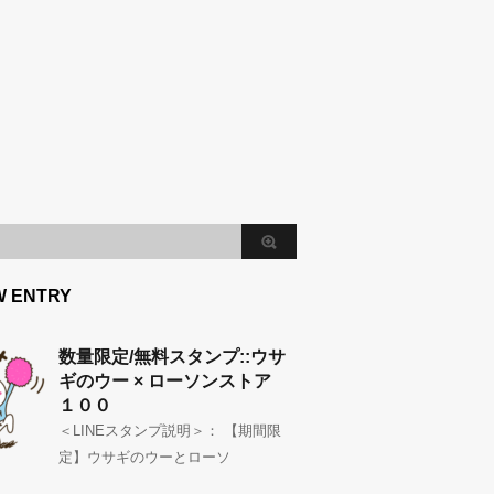
W ENTRY
数量限定/無料スタンプ::ウサ
ギのウー × ローソンストア
１００
＜LINEスタンプ説明＞： 【期間限
定】ウサギのウーとローソ