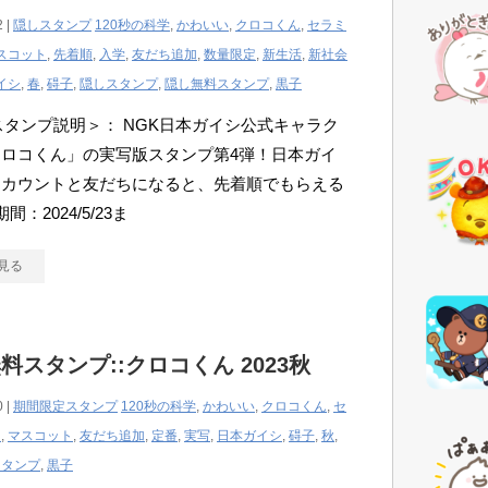
2 |
隠しスタンプ
120秒の科学
,
かわいい
,
クロコくん
,
セラミ
スコット
,
先着順
,
入学
,
友だち追加
,
数量限定
,
新生活
,
新社会
イシ
,
春
,
碍子
,
隠しスタンプ
,
隠し無料スタンプ
,
黒子
Eスタンプ説明＞： NGK日本ガイシ公式キャラク
ロコくん」の実写版スタンプ第4弾！日本ガイ
アカウントと友だちになると、先着順でもらえる
間：2024/5/23ま
見る
料スタンプ::クロコくん 2023秋
0 |
期間限定スタンプ
120秒の科学
,
かわいい
,
クロコくん
,
セ
ス
,
マスコット
,
友だち追加
,
定番
,
実写
,
日本ガイシ
,
碍子
,
秋
,
スタンプ
,
黒子