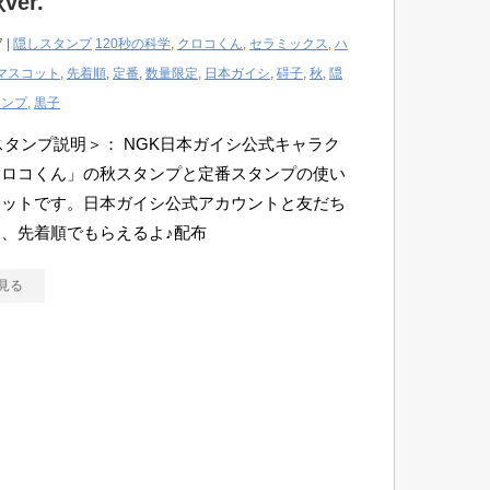
ver.
7 |
隠しスタンプ
120秒の科学
,
クロコくん
,
セラミックス
,
ハ
マスコット
,
先着順
,
定番
,
数量限定
,
日本ガイシ
,
碍子
,
秋
,
隠
タンプ
,
黒子
Eスタンプ説明＞： NGK日本ガイシ公式キャラク
クロコくん」の秋スタンプと定番スタンプの使い
セットです。日本ガイシ公式アカウントと友だち
、先着順でもらえるよ♪配布
見る