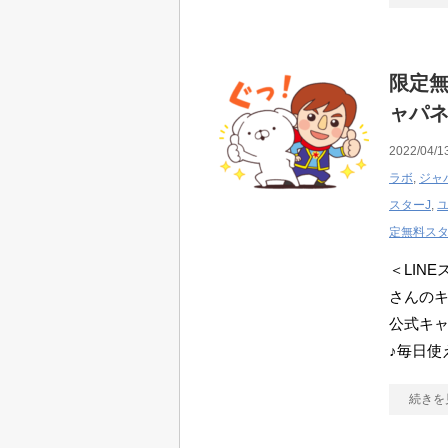
限定無
ャパネ
2022/04/1
ラボ
,
ジャ
スターJ
,
定無料ス
＜LIN
さんの
公式キャ
♪毎日使
続きを