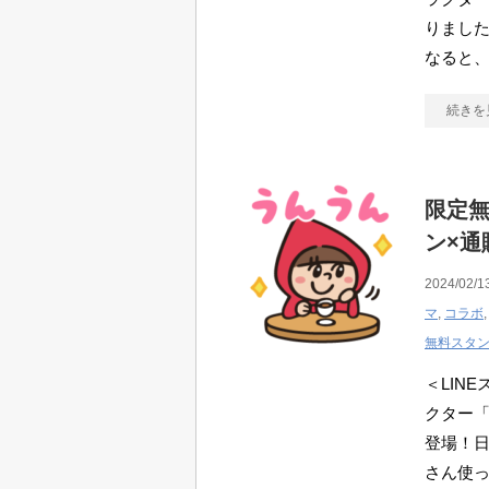
りまし
なると、
続きを
限定無
ン×通
2024/02/1
マ
,
コラボ
無料スタ
＜LINE
クター
登場！
さん使