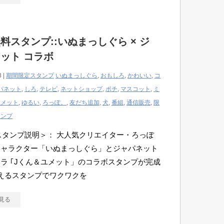
料スタンプ::いぬまっしぐら × ジ
ット コラボ
3 |
期間限定スタンプ
いぬまっしぐら
,
おもしろ
,
かわいい
,
コ
パネット
,
しろ
,
テレビ
,
ネットショップ
,
ポチ
,
マスコット
,
ミ
ユメット
,
ゆるい
,
ろっぽ。
,
友だち追加
,
犬
,
番組
,
通信販売
,
限
タンプ
Eスタンプ説明＞： 大人気クリエイター・ろっぽ
キャラクター「いぬまっしぐら」とジャパネット
ラ ｢Jくん＆ユメット」のコラボスタンプが完成
えるスタンプでワクワクを
見る