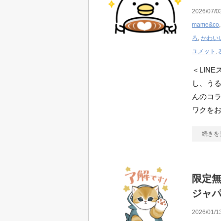
2026/07/0
mame&co
ろ
,
かわい
ユメット
,
＜LIN
し、うる
んのコラ
ワクを
続きを
限定無
ジャ
2026/01/1