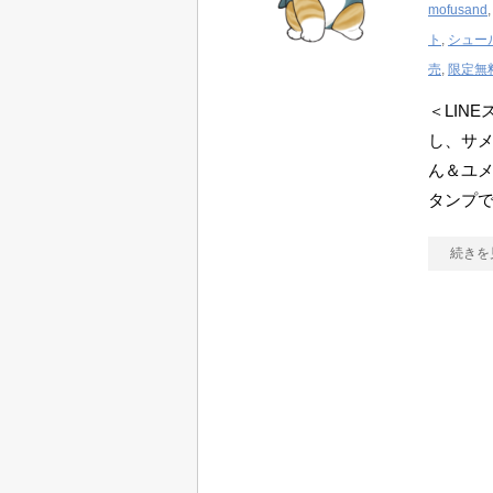
mofusand
ト
,
シュー
売
,
限定無
＜LIN
し、サメ
ん＆ユメ
タンプ
続きを