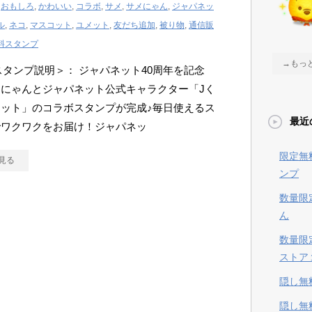
,
おもしろ
,
かわいい
,
コラボ
,
サメ
,
サメにゃん
,
ジャパネッ
ル
,
ネコ
,
マスコット
,
ユメット
,
友だち追加
,
被り物
,
通信販
料スタンプ
→もっ
Eスタンプ説明＞： ジャパネット40周年を記念
にゃんとジャパネット公式キャラクター「Jく
ット」のコラボスタンプが完成♪毎日使えるス
最近
でワクワクをお届け！ジャパネッ
限定無
見る
ンプ
数量限
ん
数量限
ストア
隠し無
隠し無