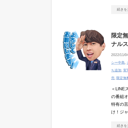
続きを
限定無料
ナル
2022/11/0
シー中島
,
ち追加
,
実
売
,
限定無
＜LINE
の番組オ
特有の
け！ジ
続きを