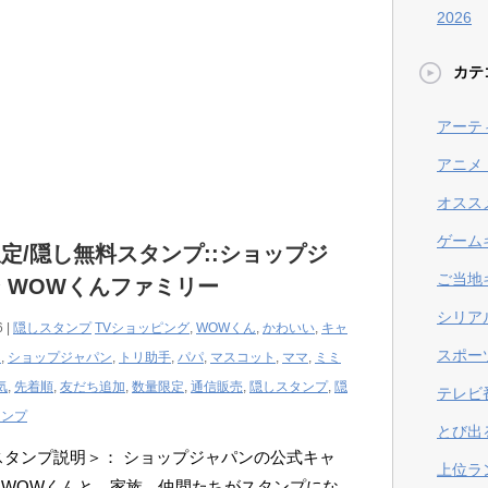
2026
カテ
アーテ
アニメ
オスス
ゲーム
定/隠し無料スタンプ::ショップジ
ご当地
 WOWくんファミリー
シリア
6 |
隠しスタンプ
TVショッピング
,
WOWくん
,
かわいい
,
キャ
スポー
ん
,
ショップジャパン
,
トリ助手
,
パパ
,
マスコット
,
ママ
,
ミミ
気
,
先着順
,
友だち追加
,
数量限定
,
通信販売
,
隠しスタンプ
,
隠
テレビ
タンプ
とび出
Eスタンプ説明＞： ショップジャパンの公式キャ
上位ラ
ーWOWくんと、家族、仲間たちがスタンプにな