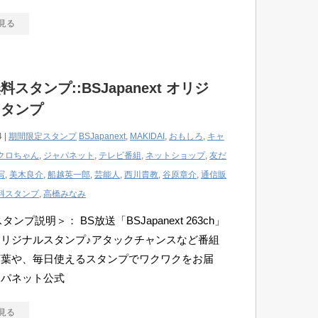
見る
スタンプ::BSJapanext オリジ
スタンプ
4 |
期間限定スタンプ
BSJapanext
,
MAKIDAI
,
おもしろ
,
キャ
クロちゃん
,
ジャパネット
,
テレビ番組
,
ネットショップ
,
友だ
写
,
美木良介
,
船越英一郎
,
芸能人
,
西川貴教
,
谷原章介
,
通信販
料スタンプ
,
高橋みなみ
スタンプ説明＞： BS放送「BSJapanext 263ch」
リジナルスタンプ♪アタックチャンスなど番組
言葉や、毎日使えるスタンプでワクワクをお届
ャパネット公式
見る