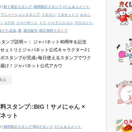
3 |
動く限定スタンプ
,
期間限定スタンプ
Jくん＆ユメット
,
,
アニメーションスタンプ
,
うるさい
,
うるせぇトリ
,
おもし
い
,
コラボ
,
ジャパネット
,
トリ
,
ハイテンション
,
マスコット
,
友だち追加
,
夏
,
通信販売
,
限定無料スタンプ
Eスタンプ説明＞： ジャパネット40周年を記念
せぇトリとジャパネット公式キャラクターJく
ボスタンプが完成♪毎日使えるスタンプでワク
お届け！ジャパネット公式アカウ
見る
料スタンプ::BIG！サメにゃん ×
パネット
3 |
期間限定スタンプ
BIGスタンプ
,
Jくん＆ユメット
,