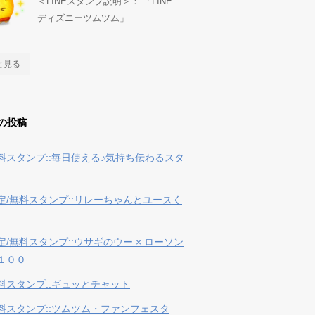
＜LINEスタンプ説明＞： 「LINE:
ディズニーツムツム」
と見る
の投稿
料スタンプ::毎日使える♪気持ち伝わるスタ
定/無料スタンプ::リレーちゃんとユースく
定/無料スタンプ::ウサギのウー × ローソン
１００
料スタンプ::ギュッとチャット
料スタンプ::ツムツム・ファンフェスタ