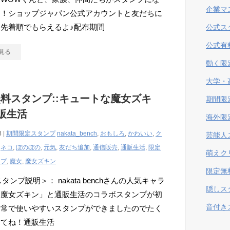
企業マ
た！ショップジャパン公式アカウントと友だちに
先着順でもらえるよ♪配布期間
公式ス
公式有
見る
動く限
大学・
料スタンプ::キュートな魔女ズキ
期間限
販生活
海外限
3 |
期間限定スタンプ
nakata_bench
,
おもしろ
,
かわいい
,
ク
芸能人
,
ネコ
,
ぼのぼの
,
元気
,
友だち追加
,
通信販売
,
通販生活
,
限定
萌えク
ンプ
,
魔女
,
魔女ズキン
限定無
スタンプ説明＞： nakata benchさんの人気キャラ
隠しス
「魔女ズキン」と通販生活のコラボスタンプが初
音付き
日常で使いやすいスタンプができましたのでたく
ってね！通販生活