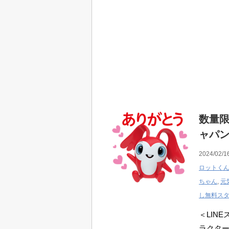
数量限
ャパン
2024/02/1
ロットく
ちゃん
,
元
し無料ス
＜LIN
ラクタ