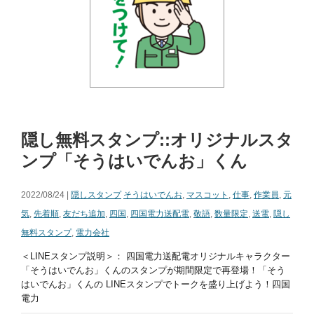
隠し無料スタンプ::オリジナルスタ
ンプ「そうはいでんお」くん
2022/08/24 |
隠しスタンプ
そうはいでんお
,
マスコット
,
仕事
,
作業員
,
元
気
,
先着順
,
友だち追加
,
四国
,
四国電力送配電
,
敬語
,
数量限定
,
送電
,
隠し
無料スタンプ
,
電力会社
＜LINEスタンプ説明＞： 四国電力送配電オリジナルキャラクター
「そうはいでんお」くんのスタンプが期間限定で再登場！「そう
はいでんお」くんの LINEスタンプでトークを盛り上げよう！四国
電力