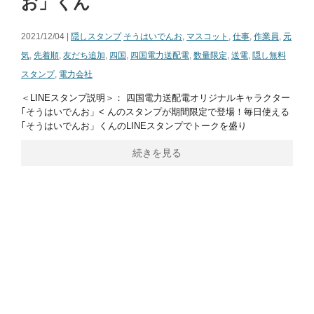
お」くん
2021/12/04 |
隠しスタンプ
そうはいでんお
,
マスコット
,
仕事
,
作業員
,
元
気
,
先着順
,
友だち追加
,
四国
,
四国電力送配電
,
数量限定
,
送電
,
隠し無料
スタンプ
,
電力会社
＜LINEスタンプ説明＞： 四国電力送配電オリジナルキャラクター
｢そうはいでんお」< んのスタンプが期間限定で登場！毎日使える
｢そうはいでんお」くんのLINEスタンプでトークを盛り
続きを見る