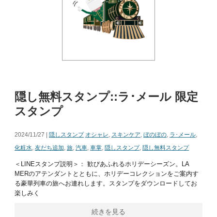
隠し無料スタンプ::ラ･メール 限定
スタンプ
2024/11/27 |
隠しスタンプ
オシャレ
,
スキンケア
,
ぼのぼの
,
ラ･メール
,
化粧水
,
友だち追加
,
旅
,
汽車
,
車掌
,
隠しスタンプ
,
隠し無料スタンプ
＜LINEスタンプ説明＞： 歓びあふれるホリデーシーズン。LA
MERのアテンダントとともに、ホリデーコレクションをご案内す
る豪華列車の旅へお連れします。スタンプをダウンロードしてお
楽しみく
続きを見る