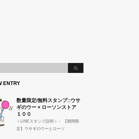
W ENTRY
数量限定/無料スタンプ::ウサ
ギのウー × ローソンストア
１００
＜LINEスタンプ説明＞： 【期間限
定】ウサギのウーとローソ