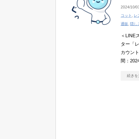
2024/10/0
コット
,
レ
通販
,
隠し
＜LIN
ター「
カウント
間：2024
続きを