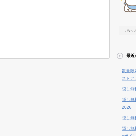
→もっ
最近
数量限
ストア
隠し無
隠し無
2026
隠し無料
隠し無