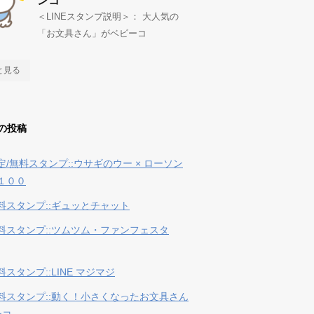
ンコ
＜LINEスタンプ説明＞： 大人気の
「お文具さん」がベビーコ
と見る
の投稿
定/無料スタンプ::ウサギのウー × ローソン
１００
料スタンプ::ギュッとチャット
料スタンプ::ツムツム・ファンフェスタ
スタンプ::LINE マジマジ
料スタンプ::動く！小さくなったお文具さん