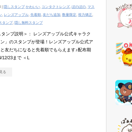
3 |
隠しスタンプ
かわいい
,
コンタクトレンズ
,
ぼのぼの
,
マス
ン
,
レンズアップル
,
先着順
,
友だち追加
,
数量限定
,
視力矯正
,
スタンプ
,
隠し無料スタンプ
Eスタンプ説明＞： レンズアップル公式キャラク
レン」のスタンプが登場！レンズアップル公式ア
と友だちになると先着順でもらえます♪配布期
/12/23まで ＜L
見る