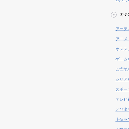
×ポイ
カテ
アーテ
アニメ
オスス
ゲーム
ご当地
シリア
スポー
テレビ
とび出
上位ラ