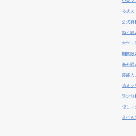
企業マ
公式ス
公式有
動く限
大学・
期間限
海外限
芸能人
萌えク
限定無
隠しス
音付き