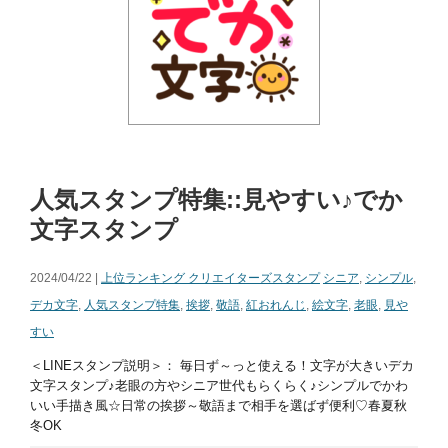
人気スタンプ特集::見やすい♪でか
文字スタンプ
2024/04/22 |
上位ランキング クリエイターズスタンプ
シニア
,
シンプル
,
デカ文字
,
人気スタンプ特集
,
挨拶
,
敬語
,
紅おれんじ
,
絵文字
,
老眼
,
見や
すい
＜LINEスタンプ説明＞： 毎日ず～っと使える！文字が大きいデカ
文字スタンプ♪老眼の方やシニア世代もらくらく♪シンプルでかわ
いい手描き風☆日常の挨拶～敬語まで相手を選ばず便利♡春夏秋
冬OK