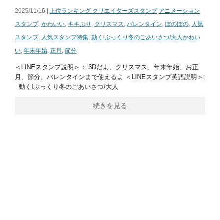
2025/11/16 |
上位ランキング クリエイターズスタンプ
アニメーション
スタンプ
,
かわいい
,
キキぷり
,
クリスマス
,
バレンタイン
,
ぼのぼの
,
人気
スタンプ
,
人気スタンプ特集
,
動く!ぷっくり冬のごあいさつ/大人かわい
い
,
年末年始
,
正月
,
節分
＜LINEスタンプ説明＞： 3Dだよ、クリスマス、年末年始、お正
月、節分、バレンタインまで使えるよ ＜LINEスタンプ英語説明＞:
動く!ぷっくり冬のごあいさつ/大人
続きを見る