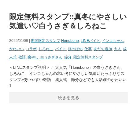
限定無料スタンプ::真冬にやさしい
気遣い♡白うさぎ＆しろねこ
2025/01/09 |
期間限定スタンプ
Honobono
,
LINEバイト
,
インコちゃん
,
かわいい
,
コラボ
,
しろねこ
,
バイト
,
ぼのぼの
,
仕事
,
友だち追加
,
大人
,
成
人式
,
敬語
,
癒やし
,
白うさぎさん
,
節分
,
限定無料スタンプ
＜LINEスタンプ説明＞： 大人気「Honobono」の白うさぎさん、
しろねこ、インコちゃんの寒い冬にやさしい気遣いたっぷりなス
タンプ♪使いやすい敬語、成人式、節分などでも大活躍のかわいい
1
続きを見る