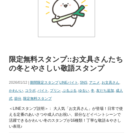
限定無料スタンプ::お文具さんたち
の冬とやさしい敬語スタンプ
2026/01/12 |
期間限定スタンプ
LINEバイト
,
SNS
,
アニメ
,
お文具さん
,
かわいい
,
コラボ
,
バイト
,
プリン
,
ぷるぷる
,
ゆるい
,
冬
,
友だち追加
,
成人
式
,
節分
,
限定無料スタンプ
＜LINEスタンプ説明＞： 大人気「お文具さん」が登場！日常で使
える定番のあいさつや成人のお祝い、節分などイベントシーンで
活躍できるかわいい冬のスタンプが16種類！丁寧な敬語＆やさし
い表現♪