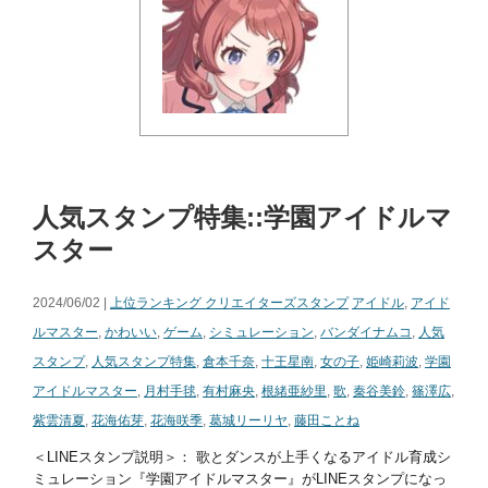
人気スタンプ特集::学園アイドルマ
スター
2024/06/02 |
上位ランキング クリエイターズスタンプ
アイドル
,
アイド
ルマスター
,
かわいい
,
ゲーム
,
シミュレーション
,
バンダイナムコ
,
人気
スタンプ
,
人気スタンプ特集
,
倉本千奈
,
十王星南
,
女の子
,
姫崎莉波
,
学園
アイドルマスター
,
月村手毬
,
有村麻央
,
根緒亜紗里
,
歌
,
秦谷美鈴
,
篠澤広
,
紫雲清夏
,
花海佑芽
,
花海咲季
,
葛城リーリヤ
,
藤田ことね
＜LINEスタンプ説明＞： 歌とダンスが上手くなるアイドル育成シ
ミュレーション『学園アイドルマスター』がLINEスタンプになっ