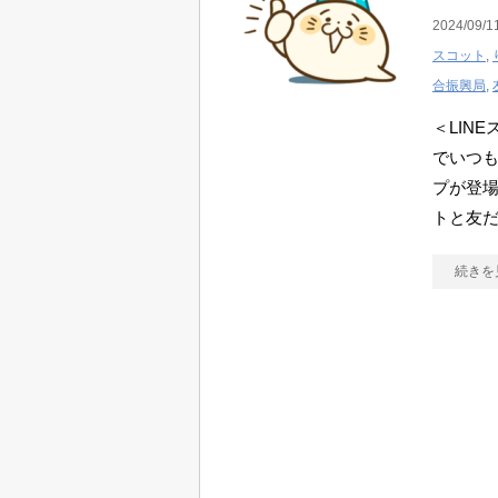
2024/09/1
スコット
,
合振興局
,
＜LIN
でいつ
プが登場
トと友
続きを