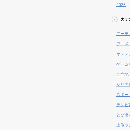
2026
カテ
アーテ
アニメ
オスス
ゲーム
ご当地
シリア
スポー
テレビ
とび出
上位ラ