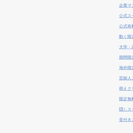
企業マ
公式ス
公式有
動く限
大学・
期間限
海外限
芸能人
萌えク
限定無
隠しス
音付き