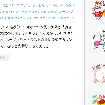
1 |
隠しスタンプ
アザラシ
,
おもしろ
,
カニ
,
かわいい
,
シカ
,
マ
りゅうひょうアザラシ
,
先着順
,
北海道
,
北海道オホーツク総
友だち追加
,
数量限定
,
流氷
,
隠しスタンプ
,
隠し無料スタンプ
Eスタンプ説明＞： オホーツク海の流氷が大好き
も頭にのせちゃうアザラシくんのかわいいスタン
♪オホーツク流氷トラスト応援団公式アカウン
だちになると先着順でもらえるよ
見る