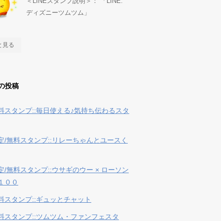
＜LINEスタンプ説明＞： 「LINE:
ディズニーツムツム」
と見る
の投稿
料スタンプ::毎日使える♪気持ち伝わるスタ
定/無料スタンプ::リレーちゃんとユースく
定/無料スタンプ::ウサギのウー × ローソン
１００
料スタンプ::ギュッとチャット
料スタンプ::ツムツム・ファンフェスタ