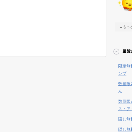
→もっ
最近
限定無
ンプ
数量限
ん
数量限
ストア
隠し無
隠し無