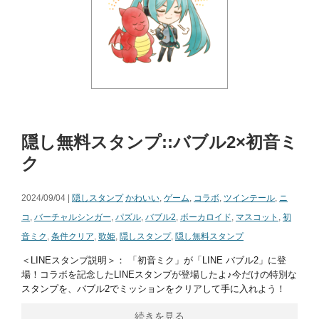
隠し無料スタンプ::バブル2×初音ミ
ク
2024/09/04 |
隠しスタンプ
かわいい
,
ゲーム
,
コラボ
,
ツインテール
,
ニ
コ
,
バーチャルシンガー
,
パズル
,
バブル2
,
ボーカロイド
,
マスコット
,
初
音ミク
,
条件クリア
,
歌姫
,
隠しスタンプ
,
隠し無料スタンプ
＜LINEスタンプ説明＞： 「初音ミク」が「LINE バブル2」に登
場！コラボを記念したLINEスタンプが登場したよ♪今だけの特別な
スタンプを、バブル2でミッションをクリアして手に入れよう！
続きを見る