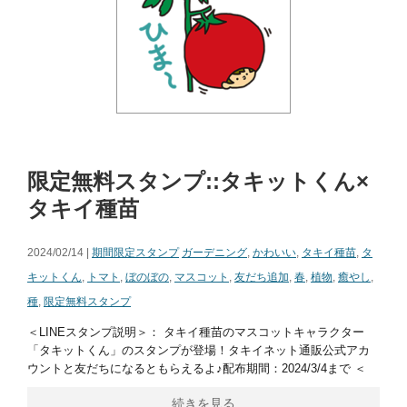
限定無料スタンプ::タキットくん×
タキイ種苗
2024/02/14 |
期間限定スタンプ
ガーデニング
,
かわいい
,
タキイ種苗
,
タ
キットくん
,
トマト
,
ぼのぼの
,
マスコット
,
友だち追加
,
春
,
植物
,
癒やし
,
種
,
限定無料スタンプ
＜LINEスタンプ説明＞： タキイ種苗のマスコットキャラクター
「タキットくん」のスタンプが登場！タキイネット通販公式アカ
ウントと友だちになるともらえるよ♪配布期間：2024/3/4まで ＜
続きを見る