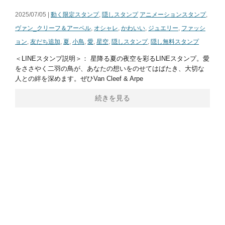
2025/07/05 |
動く限定スタンプ
,
隠しスタンプ
アニメーションスタンプ
,
ヴァン_クリーフ＆アーペル
,
オシャレ
,
かわいい
,
ジュエリー
,
ファッシ
ョン
,
友だち追加
,
夏
,
小鳥
,
愛
,
星空
,
隠しスタンプ
,
隠し無料スタンプ
＜LINEスタンプ説明＞： 星降る夏の夜空を彩るLINEスタンプ。愛
をささやく二羽の鳥が、あなたの想いをのせてはばたき、大切な
人との絆を深めます。ぜひVan Cleef & Arpe
続きを見る