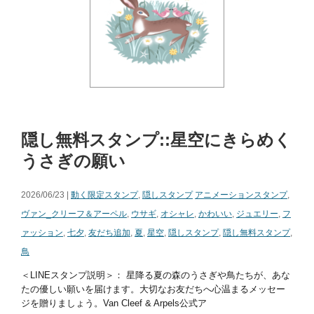
隠し無料スタンプ::星空にきらめく
うさぎの願い
2026/06/23 |
動く限定スタンプ
,
隠しスタンプ
アニメーションスタンプ
,
ヴァン_クリーフ＆アーペル
,
ウサギ
,
オシャレ
,
かわいい
,
ジュエリー
,
フ
ァッション
,
七夕
,
友だち追加
,
夏
,
星空
,
隠しスタンプ
,
隠し無料スタンプ
,
鳥
＜LINEスタンプ説明＞： 星降る夏の森のうさぎや鳥たちが、あな
たの優しい願いを届けます。大切なお友だちへ心温まるメッセー
ジを贈りましょう。Van Cleef & Arpels公式ア