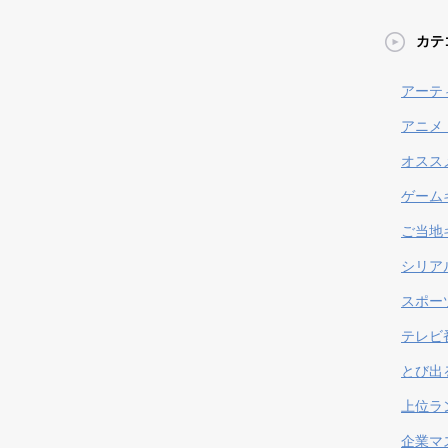
カテ
アーテ
アニメ
オスス
ゲーム
ご当地
シリア
スポー
テレビ
とび出
上位ラ
企業マ