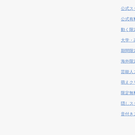
公式ス
公式有
動く限
大学・
期間限
海外限
芸能人
萌えク
限定無
隠しス
音付き