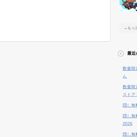
→もっ
最近
数量限
ん
数量限
ストア
隠し無
隠し無
2026
隠し無料