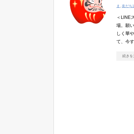
ま
,
友だち
＜LINE
場。願
しく華や
て、今
続きを