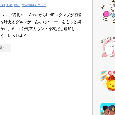
追加
,
新春
,
縁起
,
限定無料スタンプ
スタンプ説明＞： AppleからLINEスタンプが初登
いを叶えるダルマが、あなたのトークをもっと楽
かに。Apple公式アカウントを友だち追加し
すぐ手に入れよう。
見る