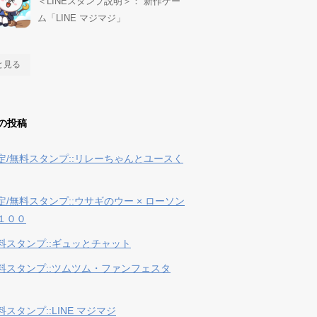
＜LINEスタンプ説明＞： 新作ゲー
ム「LINE マジマジ」
と見る
の投稿
定/無料スタンプ::リレーちゃんとユースく
定/無料スタンプ::ウサギのウー × ローソン
１００
料スタンプ::ギュッとチャット
料スタンプ::ツムツム・ファンフェスタ
スタンプ::LINE マジマジ