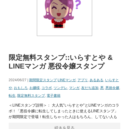
限定無料スタンプ::いらすとや &
LINEマンガ 悪役令嬢スタンプ
2024/06/27 |
期間限定スタンプ
LINEマンガ
,
アプリ
,
あるある
,
いらすと
や
,
おもしろ
,
お嬢様
,
コラボ
,
ツンデレ
,
マンガ
,
友だち追加
,
悪
,
悪徳令嬢
,
転生
,
限定無料スタンプ
,
電子書籍
＜LINEスタンプ説明＞： 大人気"いらすとや"とLINEマンガのコラ
ボ！「悪役令嬢に転生してしまったときに使えるLINEスタンプ」
が期間限定で登場！転生しちゃった人はもちろん、してない人も
続きを見る