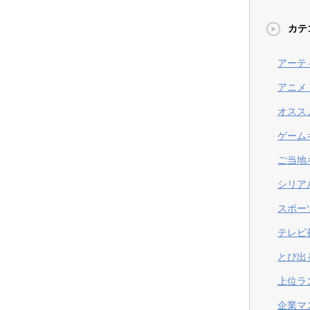
カテ
アーテ
アニメ
オスス
ゲーム
ご当地
シリア
スポー
テレビ
とび出
上位ラ
企業マ