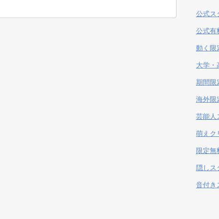
公式ス
公式有
動く限
大学・
期間限
海外限
芸能人
萌えク
限定無
隠しス
音付き