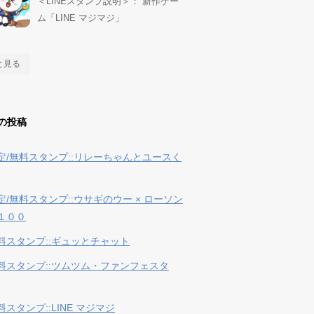
＜LINEスタンプ説明＞： 新作ゲー
ム「LINE マジマジ」
と見る
の投稿
定/無料スタンプ::リレーちゃんとユースく
定/無料スタンプ::ウサギのウー × ローソン
１００
料スタンプ::ギュッとチャット
料スタンプ::ツムツム・ファンフェスタ
スタンプ::LINE マジマジ