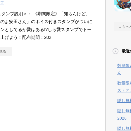
ンプ
Eスタンプ説明＞： 《期間限定》「知らんけど、
るのよ安田さん」のボイス付きスタンプがついに
→もっ
ンとしてるが愛はある!?しら愛スタンプでトー
上げよう！配布期間：202
最近
見る
数量限
ん
数量限
ストア
隠し無
隠し無
2026
隠し無料