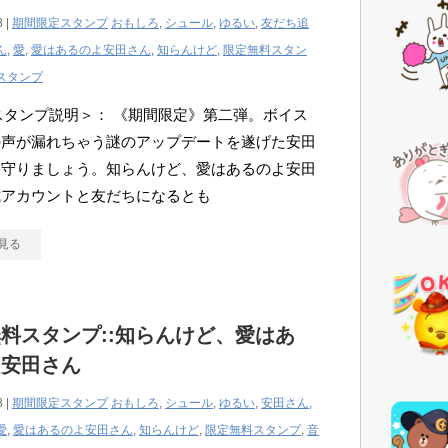
8 |
期間限定スタンプ
おもしろ
,
シュール
,
ゆるい
,
友だち追
ん
,
愛
,
愛はあるのよ安田さん
,
知らんけど
,
限定無料スタン
スタンプ
Eスタンプ説明＞： 《期間限定》第二弾。ボイス
の声が漏れちゃう謎のアップデートを遂げた安田
見守りましょう。知らんけど、愛はあるのよ安田
式アカウントと友だちになるとも
見る
料スタンプ::知らんけど、愛はあ
よ安田さん
8 |
期間限定スタンプ
おもしろ
,
シュール
,
ゆるい
,
安田さん
,
愛
,
愛はあるのよ安田さん
,
知らんけど
,
限定無料スタンプ
,
音