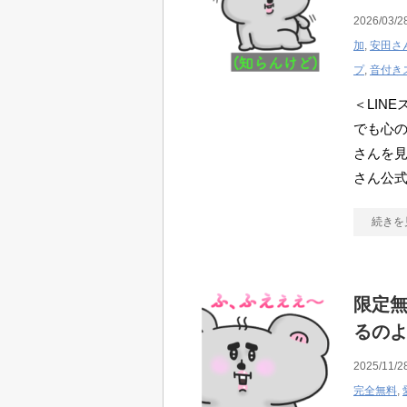
2026/03/2
加
,
安田さ
プ
,
音付き
＜LIN
でも心
さんを
さん公
続きを
限定無
るの
2025/11/2
完全無料
,