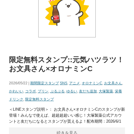
限定無料スタンプ::元気ハツラツ！
お文具さん×オロナミンC
2026/05/22 |
期間限定スタンプ
SNS
,
アニメ
,
オロナミンC
,
お文具さん
,
かわいい
,
コラボ
,
プリン
,
ぷるぷる
,
ゆるい
,
友だち追加
,
大塚製薬
,
栄養
ドリンク
,
限定無料スタンプ
＜LINEスタンプ説明＞： お文具さん×オロナミンCのスタンプが新
登場！みんなで使えば、超超超超いい感じ！大塚製薬公式アカウ
ントと友だちになるとスタンプが貰えるよ！配布期間：2026/6/1
続きを見る