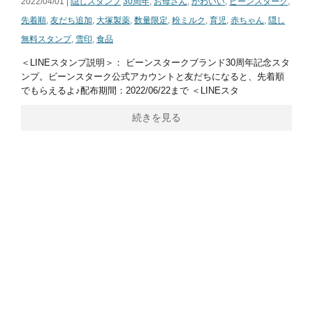
2022/04/01 |
隠しスタンプ
30周年
,
お母さん
,
かわいい
,
ビーンスターク
,
先着順
,
友だち追加
,
大塚製薬
,
数量限定
,
粉ミルク
,
育児
,
赤ちゃん
,
隠し
無料スタンプ
,
雪印
,
食品
＜LINEスタンプ説明＞： ビーンスタークブランド30周年記念スタ
ンプ。ビーンスターク公式アカウントと友だちになると、先着順
でもらえるよ♪配布期間：2022/06/22まで ＜LINEスタ
続きを見る