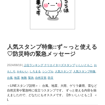
人気スタンプ特集::ず～っと使える
♡防災時の緊急メッセージ
2024/08/19 |
上位ランキング クリエイターズスタンプ
いしいともこ
,
お
もしろ
,
かわいい
,
しろまる
,
シンプル
,
人気スタンプ
,
人気スタンプ特集
,
台風
,
地震
,
無難
,
緊急
,
自然災害
,
防災
＜LINEスタンプ説明＞： 台風、地震、大雨、ゲリラ豪雨、雷など
自然災害や緊急時に役立つスタンプです。 ずっと使える内容を揃
えましたので、どなたにもオススメです。【作:いしいともこ】 ＜
L