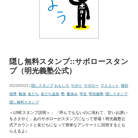
隠し無料スタンプ::サボロースタン
プ（明光義塾公式）
2023/03/23 |
隠しスタンプ
おもしろ
,
サボり
,
サボロー
,
マスコット
,
個別
指導
,
勉強
,
友だち
,
友だち追加
,
塾
,
夏休み
,
学生
,
明光義塾
,
隠しスタンプ
,
隠し無料スタンプ
＜LINEスタンプ説明＞： 「呼んでもないのに現れて、甘いお誘い
をささやく」あのサボローがスタンプになって登場！明光義塾公
式アカウントと友だちになって簡単なアンケートに回答するとも
らえるよ♪