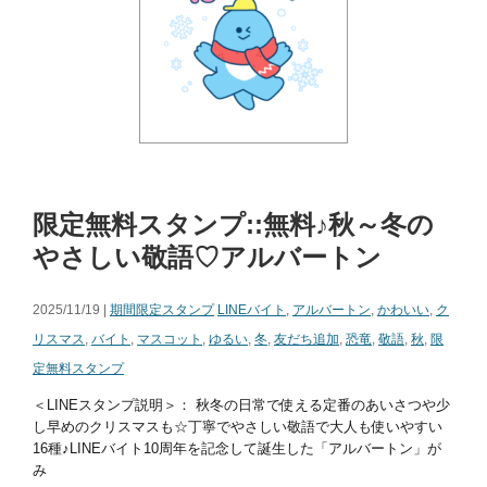
限定無料スタンプ::無料♪秋～冬の
やさしい敬語♡アルバートン
2025/11/19 |
期間限定スタンプ
LINEバイト
,
アルバートン
,
かわいい
,
ク
リスマス
,
バイト
,
マスコット
,
ゆるい
,
冬
,
友だち追加
,
恐竜
,
敬語
,
秋
,
限
定無料スタンプ
＜LINEスタンプ説明＞： 秋冬の日常で使える定番のあいさつや少
し早めのクリスマスも☆丁寧でやさしい敬語で大人も使いやすい
16種♪LINEバイト10周年を記念して誕生した「アルバートン」が
み