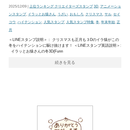
2025/12/09 |
上位ランキング クリエイターズスタンプ
3D
,
アニメーショ
ンスタンプ
,
イラッとお猿さん
,
うざい
,
おもしろ
,
クリスマス
,
サル
,
セイ
コウ
,
ハイテンション
,
人気スタンプ
,
人気スタンプ特集
,
冬
,
年末年始
,
正
月
＜LINEスタンプ説明＞： クリスマスも正月も３Dのイラ猿がこの
冬をハイテンションに駆け抜けます！ ＜LINEスタンプ英語説明＞:
イラッとお猿さんの冬3D(Funn
続きを見る