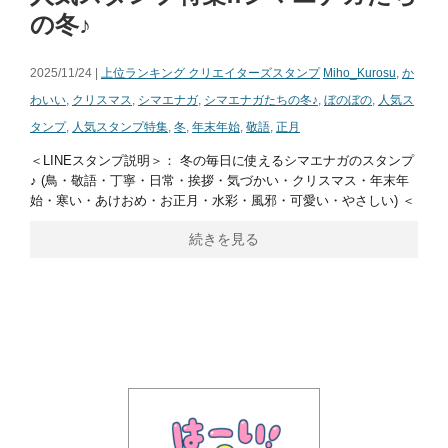
の冬♪
2025/11/24 |
上位ランキング クリエイターズスタンプ
Miho_Kurosu
,
か
わいい
,
クリスマス
,
シマエナガ
,
シマエナガたちの冬♪
,
ぼのぼの
,
人気ス
タンプ
,
人気スタンプ特集
,
冬
,
年末年始
,
敬語
,
正月
＜LINEスタンプ説明＞： 冬の毎日に使えるシマエナガのスタンプ
♪ (鳥・敬語・丁寧・日常・挨拶・気づかい・クリスマス・年末年
始・寒い・あけおめ・お正月・水彩・風邪・可愛い・やさしい) ＜
続きを見る