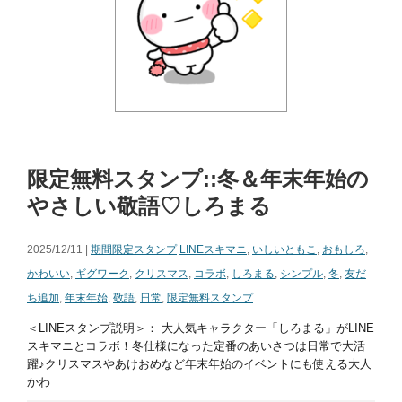
限定無料スタンプ::冬＆年末年始の
やさしい敬語♡しろまる
2025/12/11 |
期間限定スタンプ
LINEスキマニ
,
いしいともこ
,
おもしろ
,
かわいい
,
ギグワーク
,
クリスマス
,
コラボ
,
しろまる
,
シンプル
,
冬
,
友だ
ち追加
,
年末年始
,
敬語
,
日常
,
限定無料スタンプ
＜LINEスタンプ説明＞： 大人気キャラクター「しろまる」がLINE
スキマニとコラボ！冬仕様になった定番のあいさつは日常で大活
躍♪クリスマスやあけおめなど年末年始のイベントにも使える大人
かわ