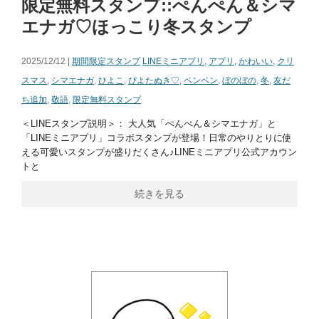
限定無料スタンプ::ぺんぺん＆シマ
エナガ♡ほっこり冬スタンプ
2025/12/12 |
期間限定スタンプ
LINEミニアプリ
,
アプリ
,
かわいい
,
クリ
スマス
,
シマエナガ
,
ひよこ
,
ぴよたぬき♡
,
ペンペン
,
ぼのぼの
,
冬
,
友だ
ち追加
,
敬語
,
限定無料スタンプ
＜LINEスタンプ説明＞： 大人気「ぺんぺん＆シマエナガ」と
「LINEミニアプリ」コラボスタンプが登場！日常のやりとりに使
える可愛いスタンプが盛りだくさん♪LINEミニアプリ公式アカウン
トと
続きを見る