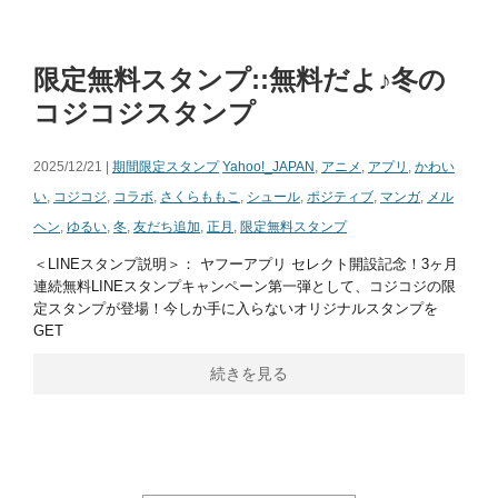
限定無料スタンプ::無料だよ♪冬の
コジコジスタンプ
2025/12/21 |
期間限定スタンプ
Yahoo!_JAPAN
,
アニメ
,
アプリ
,
かわい
い
,
コジコジ
,
コラボ
,
さくらももこ
,
シュール
,
ポジティブ
,
マンガ
,
メル
ヘン
,
ゆるい
,
冬
,
友だち追加
,
正月
,
限定無料スタンプ
＜LINEスタンプ説明＞： ヤフーアプリ セレクト開設記念！3ヶ月
連続無料LINEスタンプキャンペーン第一弾として、コジコジの限
定スタンプが登場！今しか手に入らないオリジナルスタンプを
GET
続きを見る