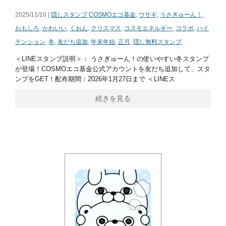
2025/11/10 |
隠しスタンプ
COSMOエコ基金
,
ウサギ
,
うさぎゅーん！
,
おもしろ
,
かわいい
,
くおん
,
クリスマス
,
コスモエネルギー
,
コラボ
,
ハイ
テンション
,
冬
,
友だち追加
,
年末年始
,
正月
,
隠し無料スタンプ
＜LINEスタンプ説明＞： うさぎゅーん！の使いやすい冬スタンプ
が登場！COSMOエコ基金公式アカウントを友だち追加して、スタ
ンプをGET！配布期間：2026年1月27日まで ＜LINEス
続きを見る