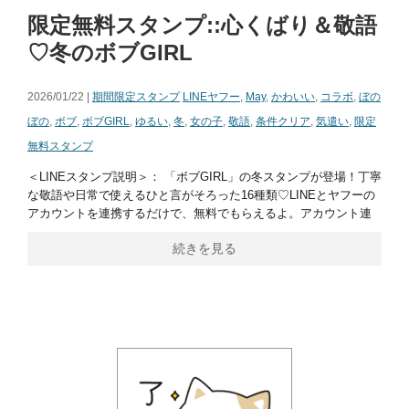
限定無料スタンプ::心くばり＆敬語
♡冬のボブGIRL
2026/01/22 |
期間限定スタンプ
LINEヤフー
,
May
,
かわいい
,
コラボ
,
ぼの
ぼの
,
ボブ
,
ボブGIRL
,
ゆるい
,
冬
,
女の子
,
敬語
,
条件クリア
,
気遣い
,
限定
無料スタンプ
＜LINEスタンプ説明＞： 「ボブGIRL」の冬スタンプが登場！丁寧
な敬語や日常で使えるひと言がそろった16種類♡LINEとヤフーの
アカウントを連携するだけで、無料でもらえるよ。アカウント連
続きを見る