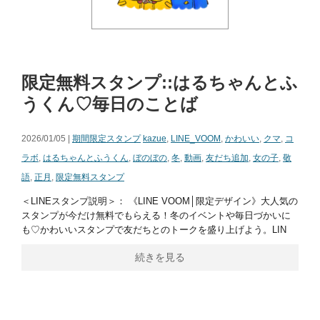
限定無料スタンプ::はるちゃんとふ
うくん♡毎日のことば
2026/01/05 |
期間限定スタンプ
kazue
,
LINE_VOOM
,
かわいい
,
クマ
,
コ
ラボ
,
はるちゃんとふうくん
,
ぼのぼの
,
冬
,
動画
,
友だち追加
,
女の子
,
敬
語
,
正月
,
限定無料スタンプ
＜LINEスタンプ説明＞： 《LINE VOOM│限定デザイン》大人気の
スタンプが今だけ無料でもらえる！冬のイベントや毎日づかいに
も♡かわいいスタンプで友だちとのトークを盛り上げよう。LIN
続きを見る