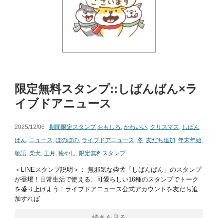
限定無料スタンプ::しばんばん×ラ
イブドアニュース
2025/12/06 |
期間限定スタンプ
おもしろ
,
かわいい
,
クリスマス
,
しばん
ばん
,
ニュース
,
ぼのぼの
,
ライブドアニュース
,
冬
,
友だち追加
,
年末年始
,
敬語
,
柴犬
,
正月
,
癒やし
,
限定無料スタンプ
＜LINEスタンプ説明＞： 無邪気な柴犬「しばんばん」のスタンプ
が登場！日常生活で使える、可愛らしい16種のスタンプでトーク
を盛り上げよう！ライブドアニュース公式アカウントを友だち追
加すれば
続きを見る