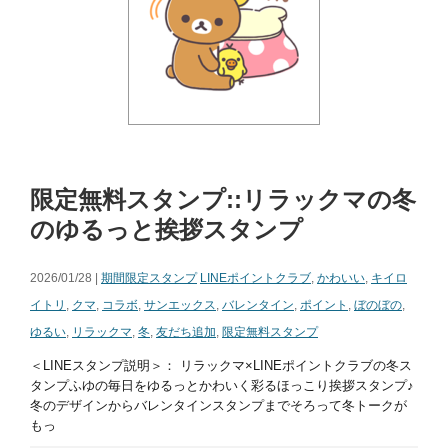
限定無料スタンプ::リラックマの冬
のゆるっと挨拶スタンプ
2026/01/28 |
期間限定スタンプ
LINEポイントクラブ
,
かわいい
,
キイロ
イトリ
,
クマ
,
コラボ
,
サンエックス
,
バレンタイン
,
ポイント
,
ぼのぼの
,
ゆるい
,
リラックマ
,
冬
,
友だち追加
,
限定無料スタンプ
＜LINEスタンプ説明＞： リラックマ×LINEポイントクラブの冬ス
タンプふゆの毎日をゆるっとかわいく彩るほっこり挨拶スタンプ♪
冬のデザインからバレンタインスタンプまでそろって冬トークが
もっ