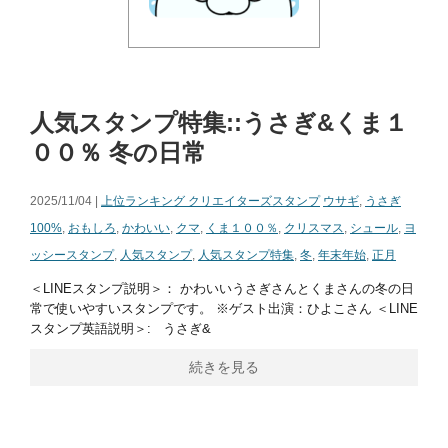
人気スタンプ特集::うさぎ&くま１
００％ 冬の日常
2025/11/04 |
上位ランキング クリエイターズスタンプ
ウサギ
,
うさぎ
100%
,
おもしろ
,
かわいい
,
クマ
,
くま１００％
,
クリスマス
,
シュール
,
ヨ
ッシースタンプ
,
人気スタンプ
,
人気スタンプ特集
,
冬
,
年末年始
,
正月
＜LINEスタンプ説明＞： かわいいうさぎさんとくまさんの冬の日
常で使いやすいスタンプです。 ※ゲスト出演：ひよこさん ＜LINE
スタンプ英語説明＞: うさぎ&
続きを見る