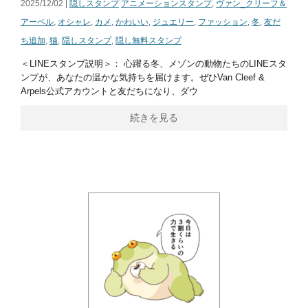
2025/12/02 |
隠しスタンプ
アニメーションスタンプ
,
ヴァン_クリーフ＆
アーペル
,
オシャレ
,
カメ
,
かわいい
,
ジュエリー
,
ファッション
,
冬
,
友だ
ち追加
,
猫
,
隠しスタンプ
,
隠し無料スタンプ
＜LINEスタンプ説明＞： 心躍る冬、メゾンの動物たちのLINEスタ
ンプが、あなたの温かな気持ちを届けます。ぜひVan Cleef &
Arpels公式アカウントと友だちになり、ダウ
続きを見る