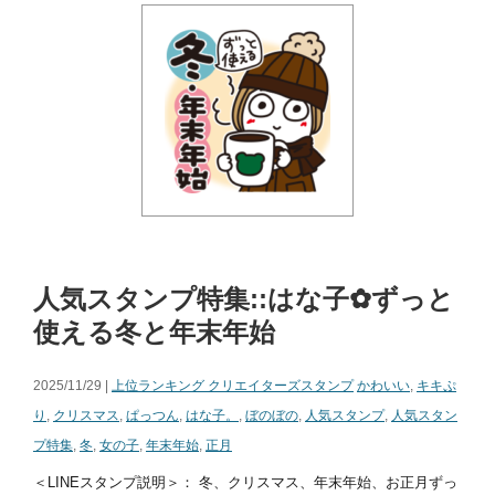
人気スタンプ特集::はな子✿ずっと
使える冬と年末年始
2025/11/29 |
上位ランキング クリエイターズスタンプ
かわいい
,
キキぷ
り
,
クリスマス
,
ぱっつん
,
はな子。
,
ぼのぼの
,
人気スタンプ
,
人気スタン
プ特集
,
冬
,
女の子
,
年末年始
,
正月
＜LINEスタンプ説明＞： 冬、クリスマス、年末年始、お正月ずっ