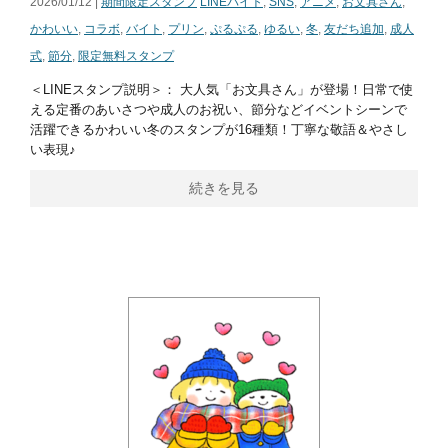
2026/01/12 |
期間限定スタンプ
LINEバイト
,
SNS
,
アニメ
,
お文具さん
,
かわいい
,
コラボ
,
バイト
,
プリン
,
ぷるぷる
,
ゆるい
,
冬
,
友だち追加
,
成人
式
,
節分
,
限定無料スタンプ
＜LINEスタンプ説明＞： 大人気「お文具さん」が登場！日常で使
える定番のあいさつや成人のお祝い、節分などイベントシーンで
活躍できるかわいい冬のスタンプが16種類！丁寧な敬語＆やさし
い表現♪
続きを見る