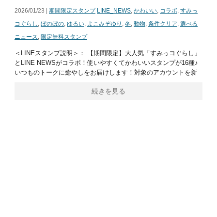
2026/01/23 |
期間限定スタンプ
LINE_NEWS
,
かわいい
,
コラボ
,
すみっ
コぐらし
,
ぼのぼの
,
ゆるい
,
よこみぞゆり
,
冬
,
動物
,
条件クリア
,
選べる
ニュース
,
限定無料スタンプ
＜LINEスタンプ説明＞： 【期間限定】大人気「すみっコぐらし」
とLINE NEWSがコラボ！使いやすくてかわいいスタンプが16種♪
いつものトークに癒やしをお届けします！対象のアカウントを新
続きを見る