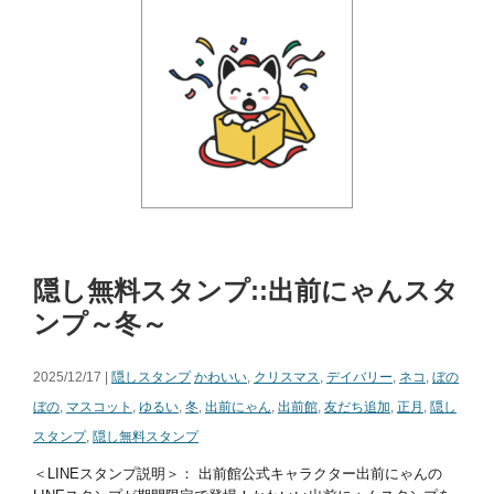
隠し無料スタンプ::出前にゃんスタ
ンプ～冬～
2025/12/17 |
隠しスタンプ
かわいい
,
クリスマス
,
デイバリー
,
ネコ
,
ぼの
ぼの
,
マスコット
,
ゆるい
,
冬
,
出前にゃん
,
出前館
,
友だち追加
,
正月
,
隠し
スタンプ
,
隠し無料スタンプ
＜LINEスタンプ説明＞： 出前館公式キャラクター出前にゃんの