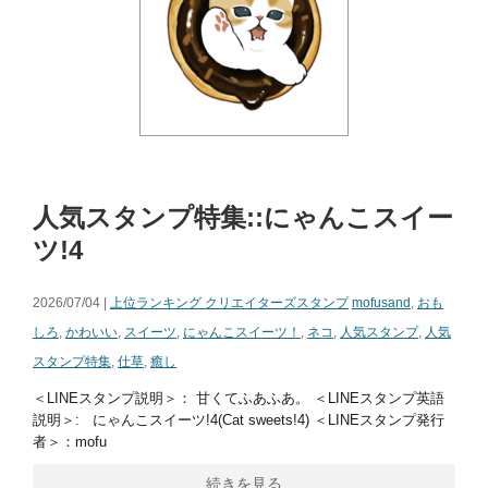
人気スタンプ特集::にゃんこスイー
ツ!4
2026/07/04 |
上位ランキング クリエイターズスタンプ
mofusand
,
おも
しろ
,
かわいい
,
スイーツ
,
にゃんこスイーツ！
,
ネコ
,
人気スタンプ
,
人気
スタンプ特集
,
仕草
,
癒し
＜LINEスタンプ説明＞： 甘くてふあふあ。 ＜LINEスタンプ英語
説明＞: にゃんこスイーツ!4(Cat sweets!4) ＜LINEスタンプ発行
者＞：mofu
続きを見る