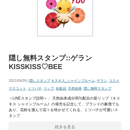
隠し無料スタンプ::ゲラン
KISSKISS♡BEE
2021/04/26 |
隠しスタンプ
キスキス_シャインブルーム
,
ゲラン
,
コスメ
,
マスコット
,
ミツバチ
,
リップ
,
化粧品
,
天然由来
,
隠し無料スタンプ
＜LINEスタンプ説明＞： 天然由来成分95%配合の新リップ《キス
キス シャインブルーム》の発売を記念して、ブランドの象徴でも
あり、花粉を運んで花々を咲かせてくれる、ミツバチが可愛いス
タンプ
続きを見る