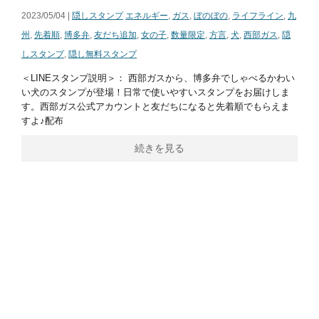
2023/05/04 |
隠しスタンプ
エネルギー
,
ガス
,
ぼのぼの
,
ライフライン
,
九
州
,
先着順
,
博多弁
,
友だち追加
,
女の子
,
数量限定
,
方言
,
犬
,
西部ガス
,
隠
しスタンプ
,
隠し無料スタンプ
＜LINEスタンプ説明＞： 西部ガスから、博多弁でしゃべるかわい
い犬のスタンプが登場！日常で使いやすいスタンプをお届けしま
す。西部ガス公式アカウントと友だちになると先着順でもらえま
すよ♪配布
続きを見る