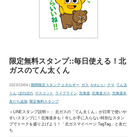
限定無料スタンプ::毎日使える！北
ガスのてん太くん
2023/10/04 |
期間限定スタンプ
エネルギー
,
ガス
,
かわいい
,
クマ
,
てん太
くん
,
ぼのぼの
,
マスコット
,
ライフライン
,
北海道
,
北海道ガス
,
北海道弁
,
友だち追加
,
限定無料スタンプ
＜LINEスタンプ説明＞： 北ガスの「てん太くん」が日常で使いや
すいスタンプに！北海道弁も！今しか手に入らない特別なスタン
プでトークを盛り上げよう！「北ガスマイページ TagTag」と友だ
ち