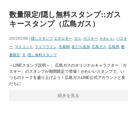
数量限定/隠し無料スタンプ::ガス
キースタンプ（広島ガス）
2022/01/06 |
隠しスタンプ
エネルギー
,
ガス
,
ガスキー
,
かわいい
,
バスキ
ー
,
マスコット
,
ライフライン
,
先着順
,
友だち追加
,
広島ガス
,
広島県
,
数
量限定
,
犬
,
隠し無料スタンプ
＜LINEスタンプ説明＞： 広島ガスのオリジナルキャラクター「ガ
スキー」のスタンプが期間限定で登場！かわいいスタンプで、い
つものトークを盛り上げよう！広島ガスLINE公式アカウントと友
だちに
続きを見る