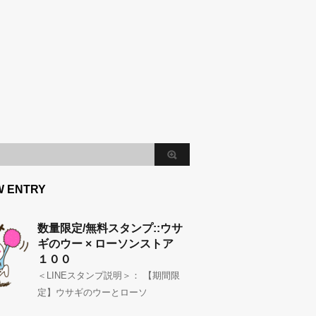
W ENTRY
数量限定/無料スタンプ::ウサ
ギのウー × ローソンストア
１００
＜LINEスタンプ説明＞： 【期間限
定】ウサギのウーとローソ