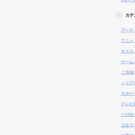
×ポイ
カテ
アーテ
アニメ
オスス
ゲーム
ご当地
シリア
スポー
テレビ
とび出
上位ラ