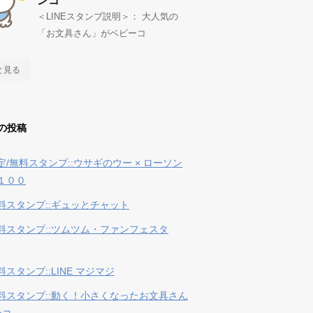
ンコ
＜LINEスタンプ説明＞： 大人気の
「お文具さん」がベビーコ
と見る
の投稿
定/無料スタンプ::ウサギのウー × ローソン
１００
料スタンプ::ギュッとチャット
料スタンプ::ツムツム・ファンフェスタ
スタンプ::LINE マジマジ
料スタンプ::動く！小さくなったお文具さん