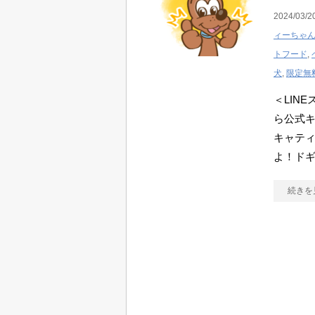
2024/03/2
ィーちゃ
トフード
,
犬
,
限定無
＜LIN
ら公式
キャテ
よ！ド
続きを