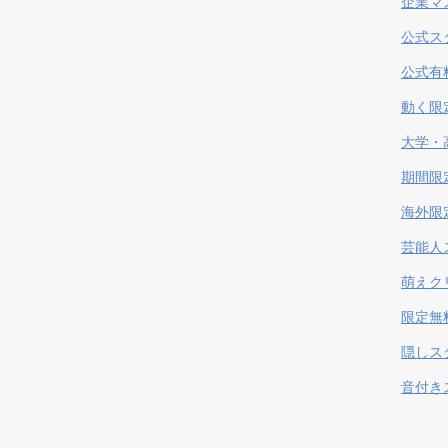
企業マ
公式ス
公式有
動く限
大学・
期間限
海外限
芸能人
萌えク
限定無
隠しス
音付き