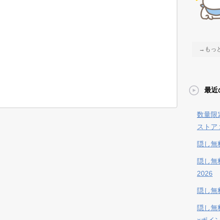
→もっ
最近
数量限
ストア
隠し無
隠し無
2026
隠し無料
隠し無