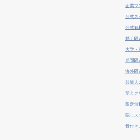
企業マ
公式ス
公式有
動く限
大学・
期間限
海外限
芸能人
萌えク
限定無
隠しス
音付き