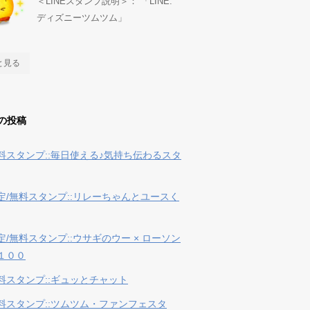
＜LINEスタンプ説明＞： 「LINE:
ディズニーツムツム」
と見る
の投稿
料スタンプ::毎日使える♪気持ち伝わるスタ
定/無料スタンプ::リレーちゃんとユースく
定/無料スタンプ::ウサギのウー × ローソン
１００
料スタンプ::ギュッとチャット
料スタンプ::ツムツム・ファンフェスタ