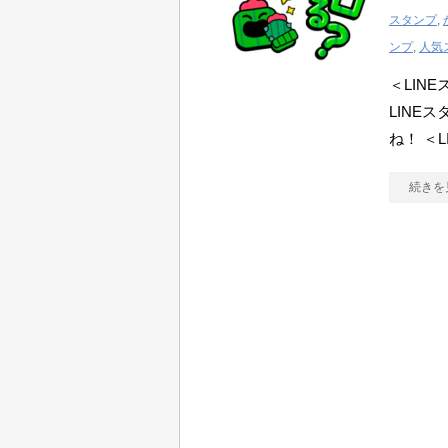
スタンプ
,
ンプ
,
人気
＜LIN
LINE
ね！ ＜
続きを