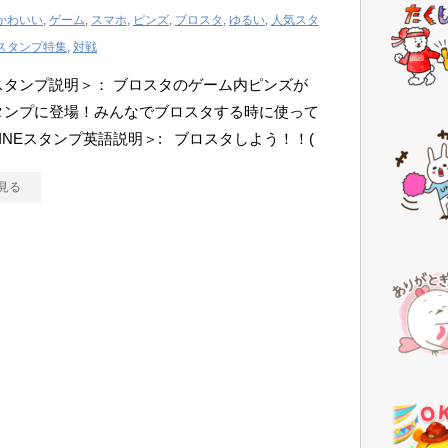
かわいい
,
ゲーム
,
スマホ
,
ピンズ
,
ブロスタ
,
ゆるい
,
人気スタ
スタンプ特集
,
対戦
Eスタンプ説明＞： ブロスタのゲーム内ピンズが
スタンプに登場！みんなでブロスタする時に使って
LINEスタンプ英語説明＞: ブロスタしよう！！(
見る