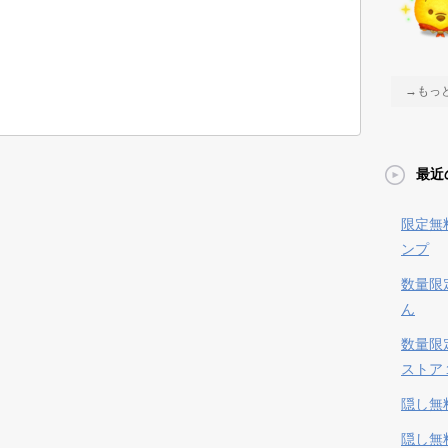
→もっ
最近
限定無
ンプ
数量限
ん
数量限
ストア
隠し無
隠し無