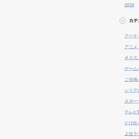
2026
カテ
アーテ
アニメ
オスス
ゲーム
ご当地
シリア
スポー
テレビ
とび出
上位ラ