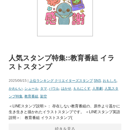
人気スタンプ特集::教育番組 イラ
ストスタンプ
2025/06/15 |
上位ランキング クリエイターズスタンプ
SNS
,
おもしろ
,
かわいい
,
シュール
,
タマ
,
パウル
,
はかせ
,
ももにくす
,
人形劇
,
人気スタ
ンプ特集
,
教育番組
,
架空
＜LINEスタンプ説明＞： 存在しない教育番組の、原作より遥かに
生き生きと描かれたイラストスタンプです。 ＜LINEスタンプ英語
説明＞: 教育番組 イラストスタンプ(
続きを見る