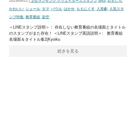
2025/04/21 |
上位ランキング クリエイターズスタンプ
SNS
,
おもしろ
,
かわいい
,
シュール
,
タマ
,
パウル
,
はかせ
,
ももにくす
,
人形劇
,
人気スタ
ンプ特集
,
教育番組
,
架空
＜LINEスタンプ説明＞： 存在しない教育番組の名場面とタイトル
のスタンプがまた存在！ ＜LINEスタンプ英語説明＞: 教育番組
名場面＆タイトル集2(Kyoiku
続きを見る