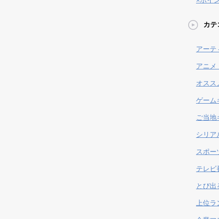
×ポイ
カテ
アーテ
アニメ
オスス
ゲーム
ご当地
シリア
スポー
テレビ
とび出
上位ラ