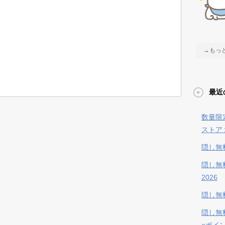
→もっ
最近
数量限
ストア
隠し無
隠し無
2026
隠し無料
隠し無