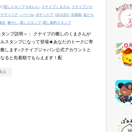
4 |
隠しスタンプ
かわいい
,
クナイプくまさん
,
クナイプジャ
,
テディベア
,
ハーバル
,
ボディケア
,
ぼのぼの
,
先着順
,
友だち
限定
,
癒やし
,
隠しスタンプ
,
隠し無料スタンプ
Eスタンプ説明＞： クナイプの癒しのくまさんが
ナルスタンプになって登場★あなたのトークに寄
癒します♪クナイプジャパン公式アカウントと
になると先着順でもらえます！配
見る