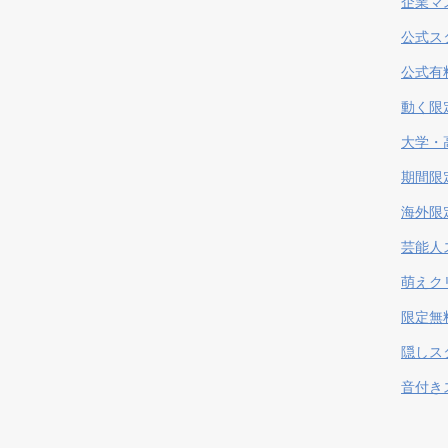
企業マ
公式ス
公式有
動く限
大学・
期間限
海外限
芸能人
萌えク
限定無
隠しス
音付き