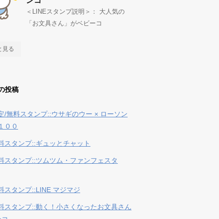
ンコ
＜LINEスタンプ説明＞： 大人気の
「お文具さん」がベビーコ
と見る
の投稿
定/無料スタンプ::ウサギのウー × ローソン
１００
料スタンプ::ギュッとチャット
料スタンプ::ツムツム・ファンフェスタ
スタンプ::LINE マジマジ
料スタンプ::動く！小さくなったお文具さん