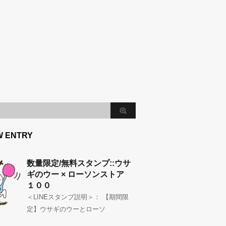
W ENTRY
数量限定/無料スタンプ::ウサ
ギのウー × ローソンストア
１００
＜LINEスタンプ説明＞： 【期間限
定】ウサギのウーとローソ