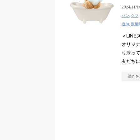
2024/11/1
パン
,
クマ
追加
,
数量
＜LIN
オリジ
り添って
友だち
続きを