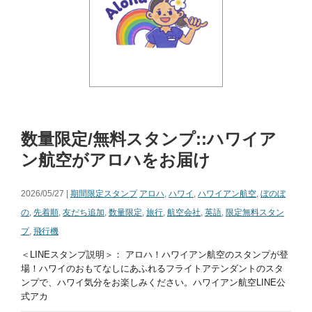
数量限定/無料スタンプ::ハワイア
ン航空がアロハをお届け
2026/05/27 |
期間限定スタンプ
アロハ
,
ハワイ
,
ハワイアン航空
,
ぼのぼ
の
,
先着順
,
友だち追加
,
数量限定
,
旅行
,
航空会社
,
英語
,
限定無料スタン
プ
,
飛行機
＜LINEスタンプ説明＞： アロハ！ハワイアン航空のスタンプが登
場！ハワイのおもてなしにあふれるフライトアテンダントのスタ
ンプで、ハワイ気分をお楽しみください。ハワイアン航空LINE公
式アカ