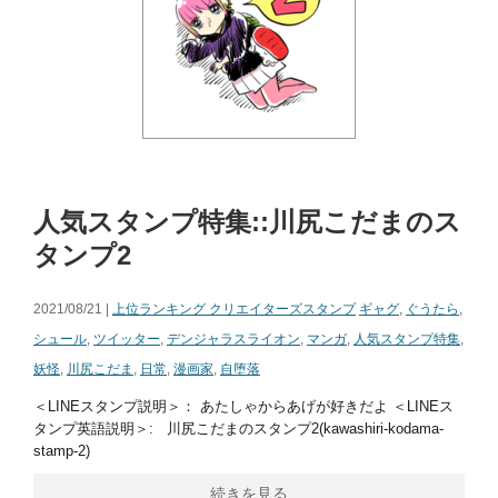
人気スタンプ特集::川尻こだまのス
タンプ2
2021/08/21 |
上位ランキング クリエイターズスタンプ
ギャグ
,
ぐうたら
,
シュール
,
ツイッター
,
デンジャラスライオン
,
マンガ
,
人気スタンプ特集
,
妖怪
,
川尻こだま
,
日常
,
漫画家
,
自堕落
＜LINEスタンプ説明＞： あたしゃからあげが好きだよ ＜LINEス
タンプ英語説明＞: 川尻こだまのスタンプ2(kawashiri-kodama-
stamp-2)
続きを見る