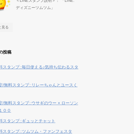
＜LINEスタンプ説明＞： 「LINE:
ディズニーツムツム」
と見る
の投稿
料スタンプ::毎日使える♪気持ち伝わるスタ
定/無料スタンプ::リレーちゃんとユースく
定/無料スタンプ::ウサギのウー × ローソン
１００
料スタンプ::ギュッとチャット
料スタンプ::ツムツム・ファンフェスタ