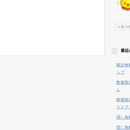
→もっ
最近
限定無
ンプ
数量限
ん
数量限
ストア
隠し無
隠し無