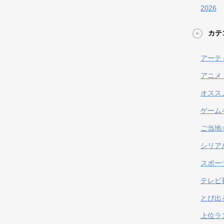
2026
カテ
アーテ
アニメ
オスス
ゲーム
ご当地
シリア
スポー
テレビ
とび出
上位ラ