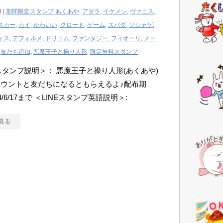
8 |
期間限定スタンプ
あくあや
,
アダラ
,
イケメン
,
ヴァニス
,
スカー
,
カイ
,
かわいい
,
クロード
,
ゲーム
,
スパダ
,
ソシャゲ
,
ィス
,
デフォルメ
,
ドリコム
,
ファンタジー
,
フィオーリ
,
メー
,
友だち追加
,
悪魔王子と操り人形
,
限定無料スタンプ
Eスタンプ説明＞： 悪魔王子と操り人形(あくあや)
ウントと友だちになるともらえるよ♪配布期
4/6/17まで ＜LINEスタンプ英語説明＞:
見る