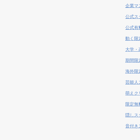
企業マ
公式ス
公式有
動く限
大学・
期間限
海外限
芸能人
萌えク
限定無
隠しス
音付き